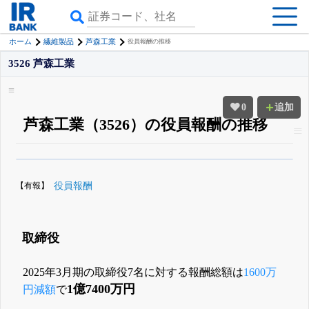
ホーム
繊維製品
芦森工業
役員報酬の推移
3526 芦森工業
0
追加
芦森工業（3526）の役員報酬の推移
β版IRBANKでは、
8月24日まで完全無料
役員の兼任・大株主
がさらに詳し
く追える
無料でβ版をはじめる
【有報】
役員報酬
登録すると永久30%OFFと米株版の先行利用も付きます
取締役
2025年3月期の取締役7名に対する報酬総額は
1600万
1億7400万円
円減額
で