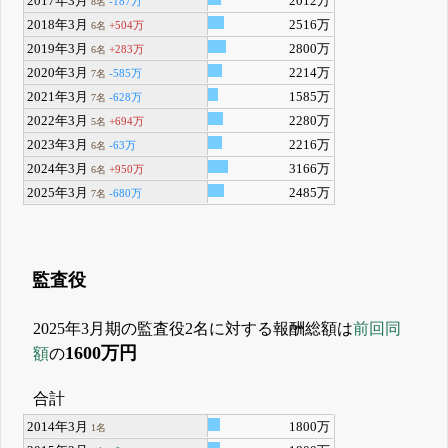
2017年3月
2012万
-187万
8名
2018年3月
2516万
+504万
6名
2019年3月
2800万
+283万
6名
2020年3月
2214万
-585万
7名
2021年3月
1585万
-628万
7名
2022年3月
2280万
+694万
5名
2023年3月
2216万
-63万
6名
2024年3月
3166万
+950万
6名
2025年3月
2485万
-680万
7名
監査役
2025年3月期の監査役2名に対する報酬総額は
前回同
1600万円
額
の
合計
2014年3月
1800万
1名