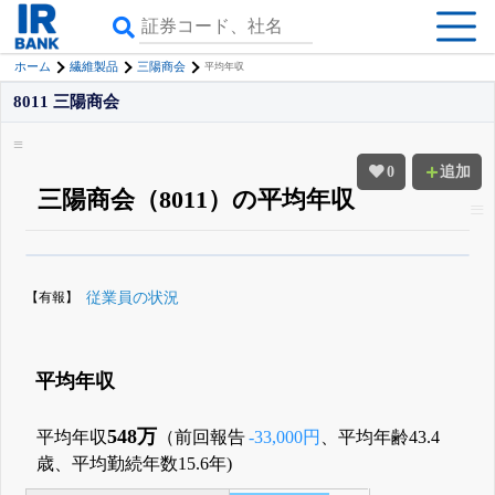
ホーム
繊維製品
三陽商会
平均年収
8011 三陽商会
0
追加
三陽商会（8011）の平均年収
β版IRBANKでは、
8月24日まで完全無料
役員の兼任・大株主
がさらに詳し
く追える
無料でβ版をはじめる
【有報】
従業員の状況
登録すると永久30%OFFと米株版の先行利用も付きます
平均年収
548万
平均年収
（前回報告
-33,000円
、平均年齢43.4
歳、平均勤続年数15.6年)