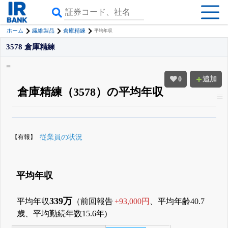
ホーム
繊維製品
倉庫精練
平均年収
3578 倉庫精練
0
追加
倉庫精練（3578）の平均年収
β版IRBANKでは、
8月24日まで完全無料
役員の兼任・大株主
がさらに詳し
く追える
無料でβ版をはじめる
【有報】
従業員の状況
登録すると永久30%OFFと米株版の先行利用も付きます
平均年収
339万
平均年収
（前回報告
+93,000円
、平均年齢40.7
歳、平均勤続年数15.6年)