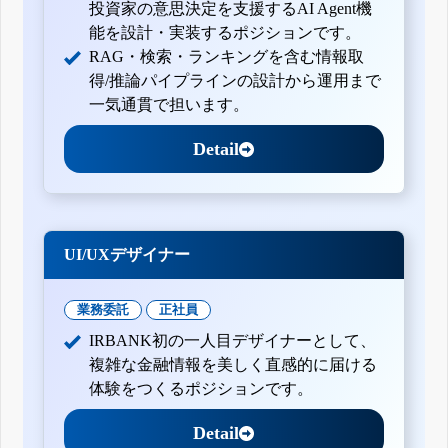
投資家の意思決定を支援するAI Agent機
能を設計・実装するポジションです。
RAG・検索・ランキングを含む情報取
得/推論パイプラインの設計から運用まで
一気通貫で担います。
Detail
UI/UXデザイナー
業務委託
正社員
IRBANK初の一人目デザイナーとして、
複雑な金融情報を美しく直感的に届ける
体験をつくるポジションです。
Detail