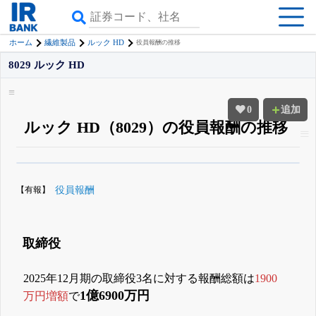
ホーム
繊維製品
ルック HD
役員報酬の推移
8029 ルック HD
0
追加
ルック HD（8029）の役員報酬の推移
β版IRBANKでは、
8月24日まで完全無料
役員の兼任・大株主
がさらに詳し
く追える
無料でβ版をはじめる
【有報】
役員報酬
登録すると永久30%OFFと米株版の先行利用も付きます
取締役
2025年12月期の取締役3名に対する報酬総額は
1900
1億6900万円
万円増額
で