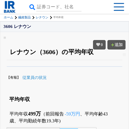
ホーム
繊維製品
レナウン
平均年収
3606 レナウン
0
追加
レナウン（3606）の平均年収
β版IRBANKでは、
8月24日まで完全無料
役員の兼任・大株主
がさらに詳し
く追える
無料でβ版をはじめる
【有報】
従業員の状況
登録すると永久30%OFFと米株版の先行利用も付きます
平均年収
499万
平均年収
（前回報告
-59万円
、平均年齢43
歳、平均勤続年数19.3年)