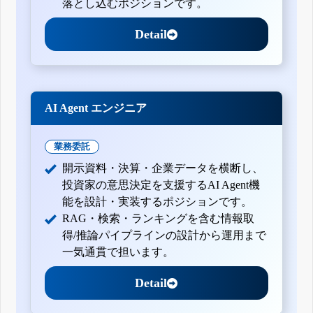
落とし込むポジションです。
Detail
AI Agent エンジニア
業務委託
開示資料・決算・企業データを横断し、
投資家の意思決定を支援するAI Agent機
能を設計・実装するポジションです。
RAG・検索・ランキングを含む情報取
得/推論パイプラインの設計から運用まで
一気通貫で担います。
Detail