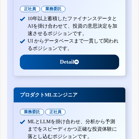
正社員
業務委託
10年以上蓄積したファイナンスデータと
AIを掛け合わせて、投資の意思決定を加
速させるポジションです。
UI からデータベースまで一貫して関われ
るポジションです。
Detail
プロダクトMLエンジニア
業務委託
正社員
MLとLLMを掛け合わせ、分析から予測
までをスピーディかつ正確な投資体験に
落とし込むポジションです。