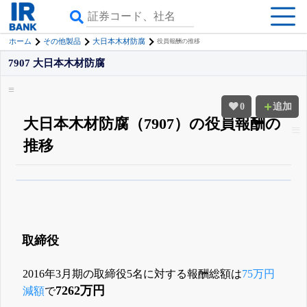
ホーム
その他製品
大日本木材防腐
役員報酬の推移
7907 大日本木材防腐
0
追加
大日本木材防腐（7907）の役員報酬の
推移
β版IRBANKでは、
8月24日まで完全無料
役員の兼任・大株主
がさらに詳し
く追える
無料でβ版をはじめる
登録すると永久30%OFFと米株版の先行利用も付きます
取締役
2016年3月期の取締役5名に対する報酬総額は
75万円
7262万円
減額
で