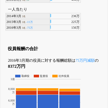
一人当たり
2014年3月
236万
2名
2015年3月
225万
-11万
2名
2016年3月
150万
-75万
3名
役員報酬の合計
2016年3月期の役員に対する報酬総額は
75万円減額
の
8372万円
取締役
監査役
社外役員
1億
8,000
万
6,000
万