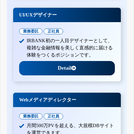
UI/UXデザイナー
業務委託
正社員
IRBANK初の一人目デザイナーとして、
複雑な金融情報を美しく直感的に届ける
体験をつくるポジションです。
Detail
Webメディアディレクター
業務委託
正社員
月間500万PVを超える、大規模DBサイト
を運営できます。