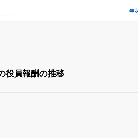
年
）の役員報酬の推移
役員の兼任・大株主
がさらに詳しく追える
24日まで完全無料
でβ版をはじめる
OFFと米株版の先行利用も付きます