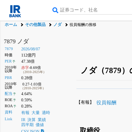
ホーム
その他製品
ノダ
役員報酬の推移
7879 ノダ
7879
2026/08/07
時価
112億円
PER
47.38倍
予
2010年
赤字
-8.69倍
ノダ（7879
以降
（2010-2025年）
PBR
0.28倍
2010年
0.27-1.03倍
以降
（2010-2025年）
β版IRBANKでは、
8月
配当
4.64%
予
ROE
0.59%
予
無料
【有報】
役員報酬
ROA
0.28%
予
登録すると永久30%
資料
有報
大量
適時
Link
IR
決算
業績
四半期
価値
取締役
CSV,JSON