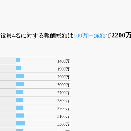
2200
社外役員4名に対する報酬総額は
100万円減額
で
1400万
1900万
2900万
3000万
2700万
2800万
2700万
3100万
3300万