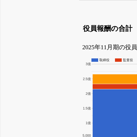
役員報酬の合計
2025年11月期の
取締役
監査役
3億
2.5億
2億
1.5億
1億
5,000