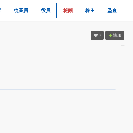
収
従業員
役員
報酬
株主
監査
0
追加