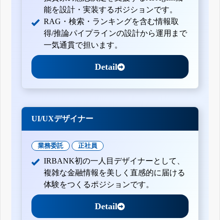
能を設計・実装するポジションです。
RAG・検索・ランキングを含む情報取
得/推論パイプラインの設計から運用まで
一気通貫で担います。
Detail
UI/UXデザイナー
業務委託
正社員
IRBANK初の一人目デザイナーとして、
複雑な金融情報を美しく直感的に届ける
体験をつくるポジションです。
Detail