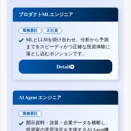
プロダクトMLエンジニア
業務委託
正社員
MLとLLMを掛け合わせ、分析から予測
までをスピーディかつ正確な投資体験に
落とし込むポジションです。
Detail
AI Agent エンジニア
業務委託
開示資料・決算・企業データを横断し、
投資家の意思決定を支援するAI Agent機