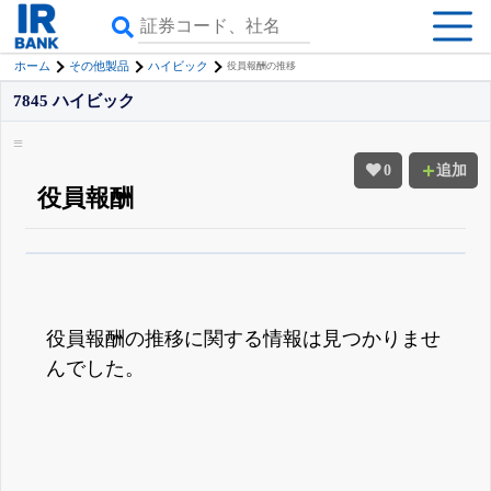
ホーム
その他製品
ハイビック
役員報酬の推移
7845 ハイビック
0
追加
役員報酬
β版IRBANKでは、
8月24日まで完全無料
役員の兼任・大株主
がさらに詳し
く追える
無料でβ版をはじめる
登録すると永久30%OFFと米株版の先行利用も付きます
役員報酬の推移に関する情報は見つかりませ
んでした。