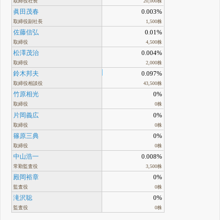
取締役社長
20,000株
眞田茂春
0.003%
取締役副社長
1,500株
佐藤信弘
0.01%
取締役
4,500株
松澤茂治
0.004%
取締役
2,000株
鈴木邦夫
0.097%
取締役相談役
43,500株
竹原相光
0%
取締役
0株
片岡義広
0%
取締役
0株
篠原三典
0%
取締役
0株
中山浩一
0.008%
常勤監査役
3,500株
殿岡裕章
0%
監査役
0株
滝沢聡
0%
監査役
0株