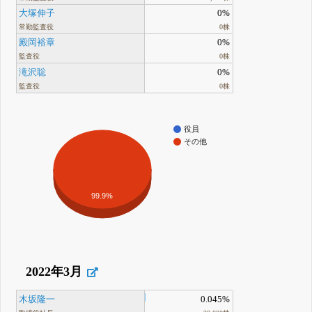
大塚伸子
0%
常勤監査役
0株
殿岡裕章
0%
監査役
0株
滝沢聡
0%
監査役
0株
役員
その他
99.9%
2022年3月
木坂隆一
0.045%