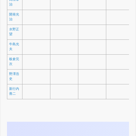
治
開発光
治
水野正
望
牛島光
夫
板倉完
次
野澤浩
史
新行内
善二