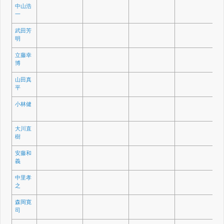
中山浩
一
武田芳
明
立藤幸
博
山田真
平
小林健
大川直
樹
安藤和
義
中里孝
之
森岡寛
司