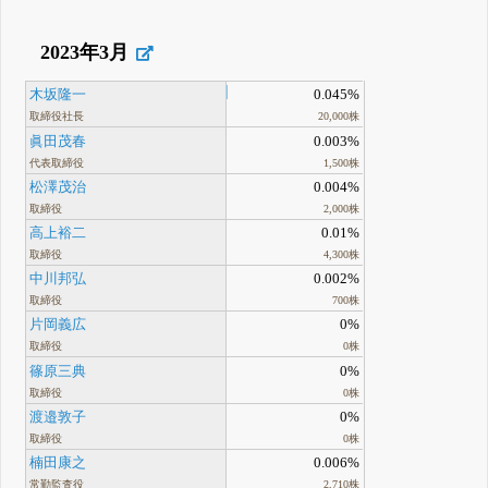
2023年3月
木坂隆一
0.045%
取締役社長
20,000株
眞田茂春
0.003%
代表取締役
1,500株
松澤茂治
0.004%
取締役
2,000株
高上裕二
0.01%
取締役
4,300株
中川邦弘
0.002%
取締役
700株
片岡義広
0%
取締役
0株
篠原三典
0%
取締役
0株
渡邉敦子
0%
取締役
0株
楠田康之
0.006%
常勤監査役
2,710株