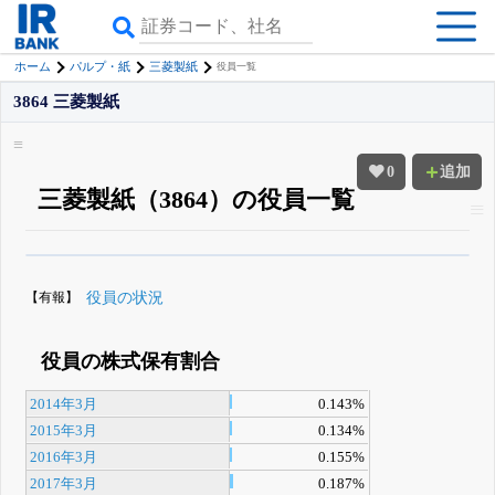
ホーム
パルプ・紙
三菱製紙
役員一覧
3864 三菱製紙
0
追加
三菱製紙（3864）の役員一覧
β版IRBANKでは、
8月24日まで完全無料
役員の兼任・大株主
がさらに詳し
く追える
無料でβ版をはじめる
【有報】
役員の状況
登録すると永久30%OFFと米株版の先行利用も付きます
役員の株式保有割合
2014年3月
0.143%
2015年3月
0.134%
2016年3月
0.155%
2017年3月
0.187%