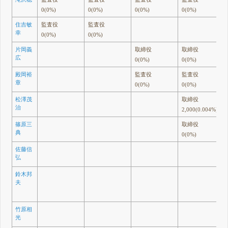
0(0%)
0(0%)
0(0%)
0(0%)
住吉敏
監査役
監査役
幸
0(0%)
0(0%)
片岡義
取締役
取締役
広
0(0%)
0(0%)
殿岡裕
監査役
監査役
章
0(0%)
0(0%)
松澤茂
取締役
治
2,000(0.004%)
篠原三
取締役
典
0(0%)
佐藤信
弘
鈴木邦
夫
竹原相
光