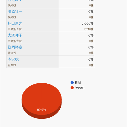
取締役
0株
灘原壮一
0%
取締役
0株
楠田康之
0.006%
常勤監査役
2,710株
大塚伸子
0%
常勤監査役
0株
殿岡裕章
0%
監査役
0株
滝沢聡
0%
監査役
0株
役員
その他
99.9%