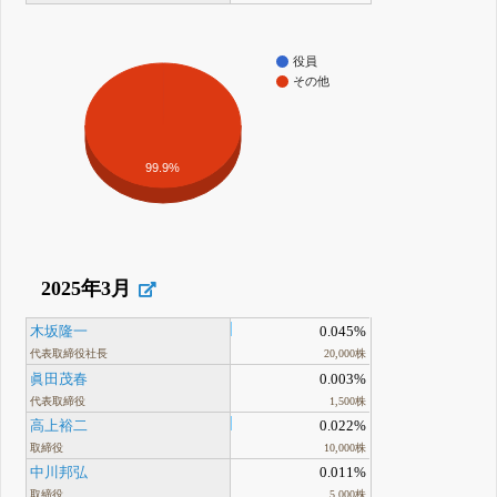
役員
その他
99.9%
2025年3月
木坂隆一
0.045%
代表取締役社長
20,000株
眞田茂春
0.003%
代表取締役
1,500株
高上裕二
0.022%
取締役
10,000株
中川邦弘
0.011%
取締役
5,000株