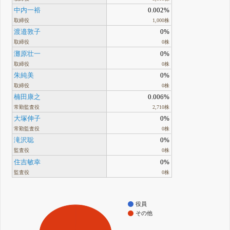
中内一裕
0.002%
取締役
1,000株
渡邉敦子
0%
取締役
0株
灘原壮一
0%
取締役
0株
朱純美
0%
取締役
0株
楠田康之
0.006%
常勤監査役
2,710株
大塚伸子
0%
常勤監査役
0株
滝沢聡
0%
監査役
0株
住吉敏幸
0%
監査役
0株
役員
その他