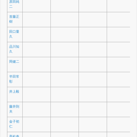
原田純
二
首藤正
樹
田口量
久
品川知
久
岡健二
半田常
彰
井上毅
藤井則
夫
金子初
仁
髙松泰