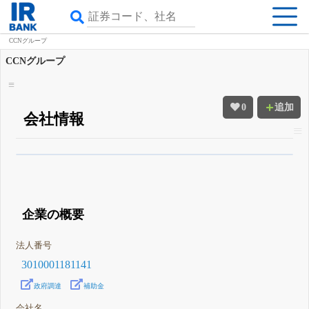
CCNグループ
CCNグループ
0
追加
会社情報
β版IRBANKでは、
8月24日まで完全無料
四半期業績・決算の進捗
がさらに
詳しく見られる
無料でβ版をはじめる
登録すると永久30%OFFと米株版の先行利用も付きます
企業の概要
法人番号
3010001181141
政府調達
補助金
会社名