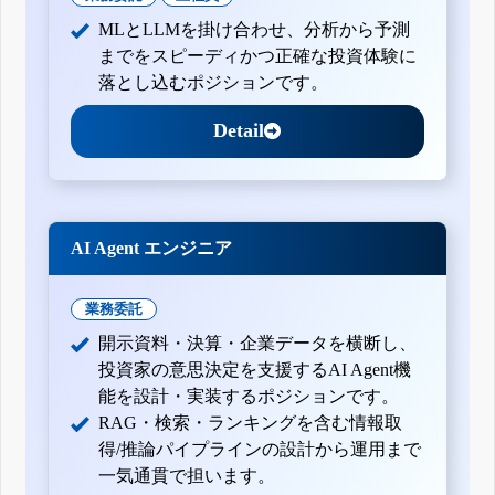
MLとLLMを掛け合わせ、分析から予測
までをスピーディかつ正確な投資体験に
落とし込むポジションです。
Detail
AI Agent エンジニア
業務委託
開示資料・決算・企業データを横断し、
投資家の意思決定を支援するAI Agent機
能を設計・実装するポジションです。
RAG・検索・ランキングを含む情報取
得/推論パイプラインの設計から運用まで
一気通貫で担います。