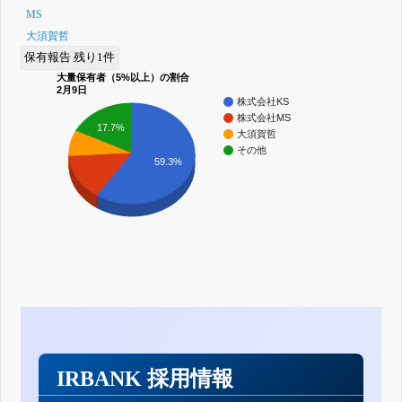
MS
大須賀哲
保有報告 残り1件
大量保有者（5%以上）の割合
2月9日
株式会社KS
株式会社MS
17.7%
大須賀哲
その他
59.3%
IRBANK 採用情報