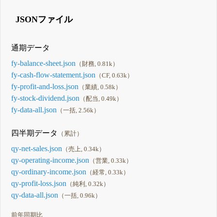
JSONファイル
通期データ
fy-balance-sheet.json
（財務, 0.81k）
fy-cash-flow-statement.json
（CF, 0.63k）
fy-profit-and-loss.json
（業績, 0.58k）
fy-stock-dividend.json
（配当, 0.49k）
fy-data-all.json
（一括, 2.56k）
四半期データ
（累計）
qy-net-sales.json
（売上, 0.34k）
qy-operating-income.json
（営業, 0.33k）
qy-ordinary-income.json
（経常, 0.33k）
qy-profit-loss.json
（純利, 0.32k）
qy-data-all.json
（一括, 0.96k）
前年同期比