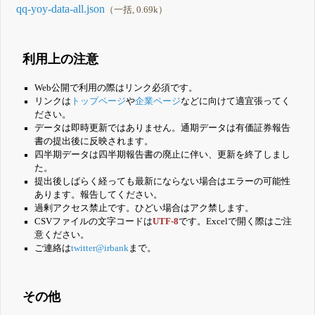
qq-yoy-data-all.json
（一括, 0.69k）
利用上の注意
Web公開で利用の際はリンク必須です。
リンクは
トップページ
や
企業ページ
などに向けて適宜張ってく
ださい。
データは即時更新ではありません。通期データは有価証券報告
書の提出後に反映されます。
四半期データは四半期報告書の廃止に伴い、更新を終了しまし
た。
提出後しばらく経っても最新にならない場合はエラーの可能性
あります。報告してください。
過剰アクセス禁止です。ひどい場合はアク禁します。
CSVファイルの文字コードは
UTF-8
です。Excelで開く際はご注
意ください。
ご連絡は
twitter@irbank
まで。
その他