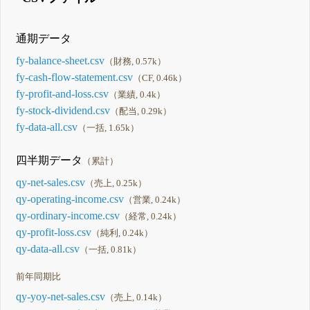
通期データ
fy-balance-sheet.csv
（財務, 0.57k）
fy-cash-flow-statement.csv
（CF, 0.46k）
fy-profit-and-loss.csv
（業績, 0.4k）
fy-stock-dividend.csv
（配当, 0.29k）
fy-data-all.csv
（一括, 1.65k）
四半期データ
（累計）
qy-net-sales.csv
（売上, 0.25k）
qy-operating-income.csv
（営業, 0.24k）
qy-ordinary-income.csv
（経常, 0.24k）
qy-profit-loss.csv
（純利, 0.24k）
qy-data-all.csv
（一括, 0.81k）
前年同期比
qy-yoy-net-sales.csv
（売上, 0.14k）