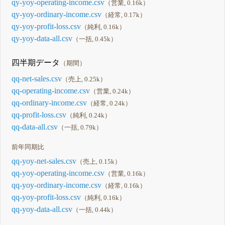
qy-yoy-operating-income.csv
（営業, 0.16k）
qy-yoy-ordinary-income.csv
（経常, 0.17k）
qy-yoy-profit-loss.csv
（純利, 0.16k）
qy-yoy-data-all.csv
（一括, 0.45k）
四半期データ
（期間）
qq-net-sales.csv
（売上, 0.25k）
qq-operating-income.csv
（営業, 0.24k）
qq-ordinary-income.csv
（経常, 0.24k）
qq-profit-loss.csv
（純利, 0.24k）
qq-data-all.csv
（一括, 0.79k）
前年同期比
qq-yoy-net-sales.csv
（売上, 0.15k）
qq-yoy-operating-income.csv
（営業, 0.16k）
qq-yoy-ordinary-income.csv
（経常, 0.16k）
qq-yoy-profit-loss.csv
（純利, 0.16k）
qq-yoy-data-all.csv
（一括, 0.44k）