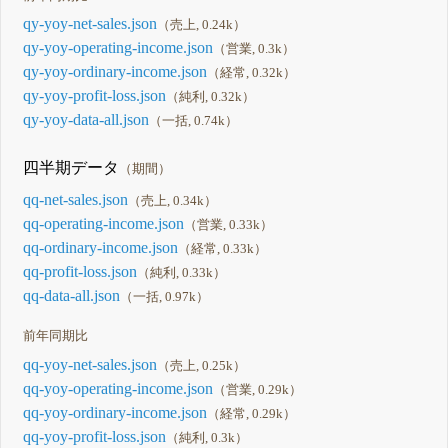
qy-yoy-net-sales.json
（売上, 0.24k）
qy-yoy-operating-income.json
（営業, 0.3k）
qy-yoy-ordinary-income.json
（経常, 0.32k）
qy-yoy-profit-loss.json
（純利, 0.32k）
qy-yoy-data-all.json
（一括, 0.74k）
四半期データ
（期間）
qq-net-sales.json
（売上, 0.34k）
qq-operating-income.json
（営業, 0.33k）
qq-ordinary-income.json
（経常, 0.33k）
qq-profit-loss.json
（純利, 0.33k）
qq-data-all.json
（一括, 0.97k）
前年同期比
qq-yoy-net-sales.json
（売上, 0.25k）
qq-yoy-operating-income.json
（営業, 0.29k）
qq-yoy-ordinary-income.json
（経常, 0.29k）
qq-yoy-profit-loss.json
（純利, 0.3k）