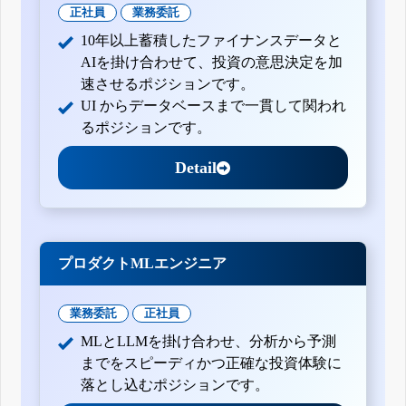
正社員
業務委託
10年以上蓄積したファイナンスデータと
AIを掛け合わせて、投資の意思決定を加
速させるポジションです。
UI からデータベースまで一貫して関われ
るポジションです。
Detail
プロダクトMLエンジニア
業務委託
正社員
MLとLLMを掛け合わせ、分析から予測
までをスピーディかつ正確な投資体験に
落とし込むポジションです。