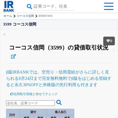
ホーム
コーコス信岡
貸借取引状況
3599 コーコス信岡
0
コーコス信岡（3599）の貸借取引状況
β版IRBANKでは、
空売り・信用需給
がさらに詳しく見
られる
8月24日まで完全無料
無料でβ版をはじめる
登録す
ると永久30%OFFと米株版の先行利用も付きます
信用取引情報と併せてチェック
貸付
借入自己
日付