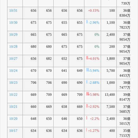
739万
10/31
656
656
656
656
+0.15%
100
36億
+
8384万
10/30
675
675
655
655
-2.96%
1,100
36億
+
7823万
10/29
665
675
665
675
0%
2,400
37億
+
9054万
10/28
680
680
675
675
0%
200
37億
+
9054万
10/27
656
682
652
675
+4.01%
1,800
37億
+1
9054万
10/24
670
670
641
649
-5.94%
5,700
36億
+
4453万
10/23
706
706
690
690
-2.68%
1,000
38億
+1
7477万
10/22
669
709
669
709
+5.98%
13,400
39億
+1
8147万
10/21
660
669
658
669
+2.92%
7,500
37億
+1
5685万
10/20
648
650
646
650
+2.2%
2,400
36億
5015万
10/17
634
636
634
636
+1.27%
400
35億
+
7153万