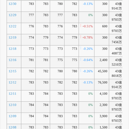
12/30
783
783
780
782
-0.13%
300
43億
9141万
12/29
777
783
777
783
0%
300
43億
9703万
12/22
776
783
776
783
+0.51%
600
43億
9703万
12/19
774
779
774
779
+0.78%
300
43億
7456万
12/18
773
773
773
773
-0.26%
300
43億
4087万
12/16
781
781
775
775
-0.64%
2,400
43億
5210万
12/15
782
782
780
780
-0.26%
45,500
43億
8018万
12/12
783
783
782
782
-0.13%
76,500
43億
9141万
12/11
783
784
783
783
0%
4,100
43億
9703万
12/10
784
784
783
783
0%
2,300
43億
+
9703万
12/09
784
784
783
783
0%
3,900
43億
9703万
12/08
783
783
783
783
0%
1,500
43億
+