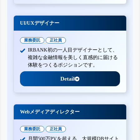
UI/UXデザイナー
業務委託
正社員
IRBANK初の一人目デザイナーとして、
複雑な金融情報を美しく直感的に届ける
体験をつくるポジションです。
Detail
Webメディアディレクター
業務委託
正社員
月間500万PVを超える、大規模DBサイト