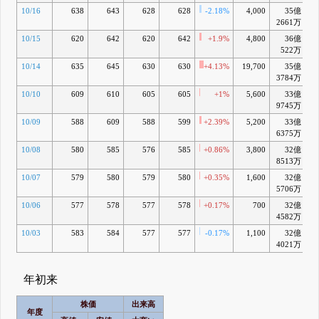
10/16
638
643
628
628
-2.18%
4,000
35億
+
2661万
10/15
620
642
620
642
+1.9%
4,800
36億
+
522万
10/14
635
645
630
630
+4.13%
19,700
35億
+
3784万
10/10
609
610
605
605
+1%
5,600
33億
+
9745万
10/09
588
609
588
599
+2.39%
5,200
33億
+
6375万
10/08
580
585
576
585
+0.86%
3,800
32億
+
8513万
10/07
579
580
579
580
+0.35%
1,600
32億
+
5706万
10/06
577
578
577
578
+0.17%
700
32億
4582万
10/03
583
584
577
577
-0.17%
1,100
32億
4021万
年初来
株価
出来高
年度