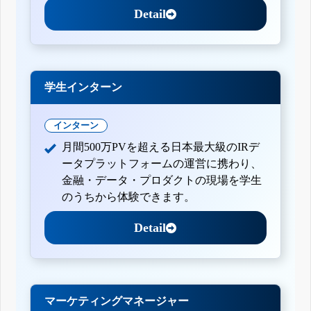
Detail
学生インターン
インターン
月間500万PVを超える日本最大級のIRデ
ータプラットフォームの運営に携わり、
金融・データ・プロダクトの現場を学生
のうちから体験できます。
Detail
マーケティングマネージャー