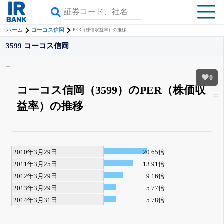
ホーム
コーコス信岡
PER（株価収益率）の推移
3599 コーコス信岡
0
コーコス信岡（3599）のPER（株価収
益率）の推移
β版IRBANKでは、
8月24日まで完全無料
四半期業績・決算の進捗
がさらに
詳しく見られる
無料でβ版をはじめる
2010年3月29日
20.65倍
登録すると永久30%OFFと米株版の先行利用も付きます
2011年3月25日
13.91倍
2012年3月29日
9.16倍
2013年3月29日
5.77倍
2014年3月31日
5.78倍