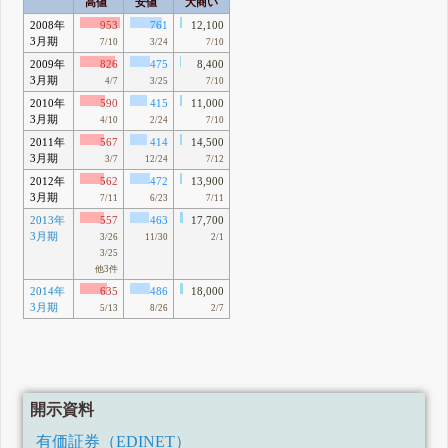
高値
安値
大商い
2008年
953
761
12,100
3月期
7/10
3/24
7/10
2009年
826
475
8,400
3月期
4/7
3/25
7/10
2010年
590
415
11,000
3月期
4/10
2/24
7/10
2011年
567
414
14,500
3月期
3/7
12/24
7/12
2012年
562
472
13,900
3月期
7/11
6/23
7/11
2013年
557
463
17,700
3月期
3/26
11/30
2/1
3/25
他3件
2014年
635
486
18,000
3月期
5/13
8/26
2/7
開示資料
有価証券（EDINET）