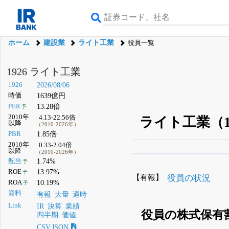
ホーム
建設業
ライト工業
役員一覧
1926 ライト工業
1926
2026/08/06
時価
1639億円
PER
13.28倍
予
2010年
4.13-22.56倍
ライト工業（1
以降
（2010-2026年）
PBR
1.85倍
2010年
0.33-2.04倍
以降
（2010-2026年）
β版IRBANKでは、
8月
配当
1.74%
予
ROE
13.97%
予
無料
【有報】
役員の状況
ROA
10.19%
予
登録すると永久30%
資料
有報
大量
適時
Link
IR
決算
業績
役員の株式保有
四半期
価値
CSV,JSON