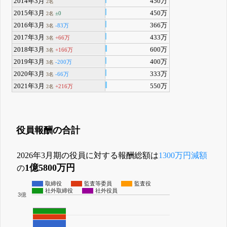
2014年3月
450万
2名
2015年3月
450万
±0
2名
2016年3月
366万
-83万
3名
2017年3月
433万
+66万
3名
2018年3月
600万
+166万
3名
2019年3月
400万
-200万
3名
2020年3月
333万
-66万
3名
2021年3月
550万
+216万
2名
役員報酬の合計
2026年3月期の役員に対する報酬総額は
1300万円減額
1億5800万円
の
取締役
監査等委員
監査役
社外取締役
社外役員
3億