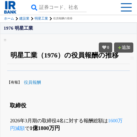
ホーム
建設業
明星工業
役員報酬の推移
1976 明星工業
0
追加
明星工業（1976）の役員報酬の推移
β版IRBANKでは、
8月24日まで完全無料
役員の兼任・大株主
がさらに詳し
く追える
無料でβ版をはじめる
【有報】
役員報酬
登録すると永久30%OFFと米株版の先行利用も付きます
取締役
2026年3月期の取締役4名に対する報酬総額は
1600万
1億1800万円
円減額
で