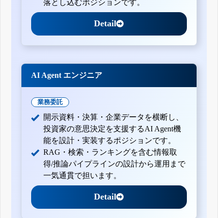
落とし込むポジションです。
Detail
AI Agent エンジニア
業務委託
開示資料・決算・企業データを横断し、
投資家の意思決定を支援するAI Agent機
能を設計・実装するポジションです。
RAG・検索・ランキングを含む情報取
得/推論パイプラインの設計から運用まで
一気通貫で担います。
Detail