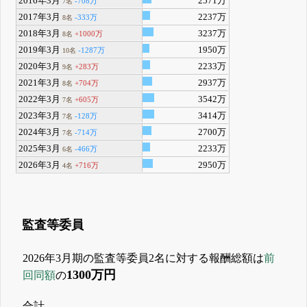
2016年3月
2571万
-708万
7名
2017年3月
2237万
-333万
8名
2018年3月
3237万
+1000万
8名
2019年3月
1950万
-1287万
10名
2020年3月
2233万
+283万
9名
2021年3月
2937万
+704万
8名
2022年3月
3542万
+605万
7名
2023年3月
3414万
-128万
7名
2024年3月
2700万
-714万
7名
2025年3月
2233万
-466万
6名
2026年3月
2950万
+716万
4名
監査等委員
2026年3月期の監査等委員2名に対する報酬総額は
前
1300万円
回同額
の
合計