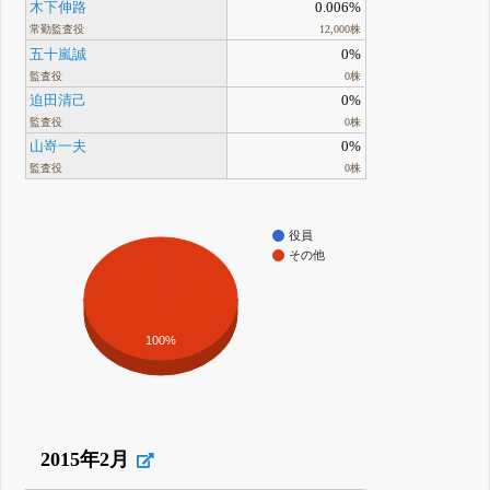
木下伸路
0.006%
常勤監査役
12,000株
五十嵐誠
0%
監査役
0株
迫田清己
0%
監査役
0株
山嵜一夫
0%
監査役
0株
役員
その他
100%
2015年2月