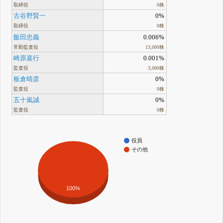
取締役
0株
古谷野賢一
0%
取締役
0株
飯田忠義
0.006%
常勤監査役
13,000株
崎原嘉行
0.001%
監査役
3,000株
板倉晴彦
0%
監査役
0株
五十嵐誠
0%
監査役
0株
役員
その他
100%