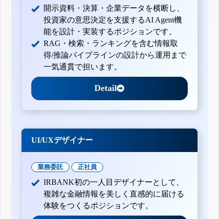
開示資料・決算・企業データを横断し、
投資家の意思決定を支援するAI Agent機
能を設計・実装するポジションです。
RAG・検索・ランキングを含む情報取
得/推論パイプラインの設計から運用まで
一気通貫で担います。
Detail
UI/UXデザイナー
業務委託
正社員
IRBANK初の一人目デザイナーとして、
複雑な金融情報を美しく直感的に届ける
体験をつくるポジションです。