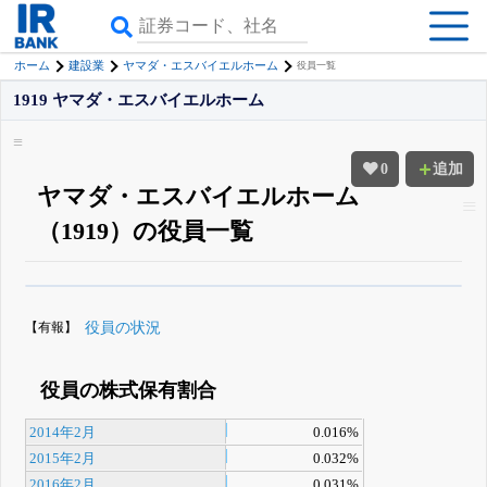
ホーム
建設業
ヤマダ・エスバイエルホーム
役員一覧
1919 ヤマダ・エスバイエルホーム
0
追加
ヤマダ・エスバイエルホーム
（1919）の役員一覧
β版IRBANKでは、
8月24日まで完全無料
役員の兼任・大株主
がさらに詳し
く追える
無料でβ版をはじめる
【有報】
役員の状況
登録すると永久30%OFFと米株版の先行利用も付きます
役員の株式保有割合
2014年2月
0.016%
2015年2月
0.032%
2016年2月
0.031%