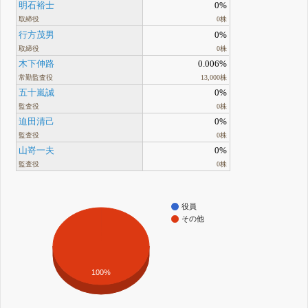
明石裕士
0%
取締役
0株
行方茂男
0%
取締役
0株
木下伸路
0.006%
常勤監査役
13,000株
五十嵐誠
0%
監査役
0株
迫田清己
0%
監査役
0株
山嵜一夫
0%
監査役
0株
役員
その他
100%