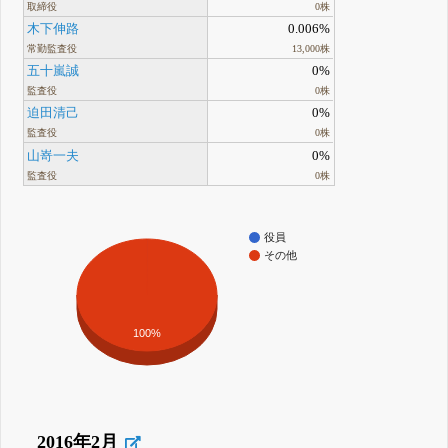
取締役
0株
木下伸路
0.006%
常勤監査役
13,000株
五十嵐誠
0%
監査役
0株
迫田清己
0%
監査役
0株
山嵜一夫
0%
監査役
0株
役員
その他
100%
2016年2月