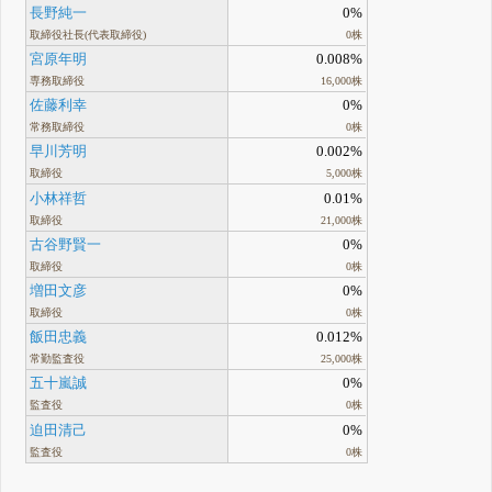
長野純一
0%
取締役社長(代表取締役)
0株
宮原年明
0.008%
専務取締役
16,000株
佐藤利幸
0%
常務取締役
0株
早川芳明
0.002%
取締役
5,000株
小林祥哲
0.01%
取締役
21,000株
古谷野賢一
0%
取締役
0株
増田文彦
0%
取締役
0株
飯田忠義
0.012%
常勤監査役
25,000株
五十嵐誠
0%
監査役
0株
迫田清己
0%
監査役
0株