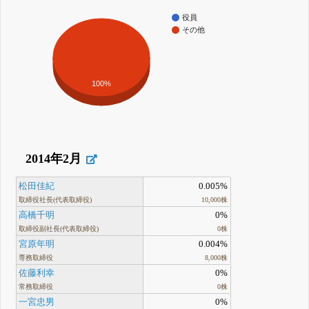
役員
その他
100%
2014年2月
松田佳紀
0.005%
取締役社長(代表取締役)
10,000株
高橋千明
0%
取締役副社長(代表取締役)
0株
宮原年明
0.004%
専務取締役
8,000株
佐藤利幸
0%
常務取締役
0株
一宮忠男
0%