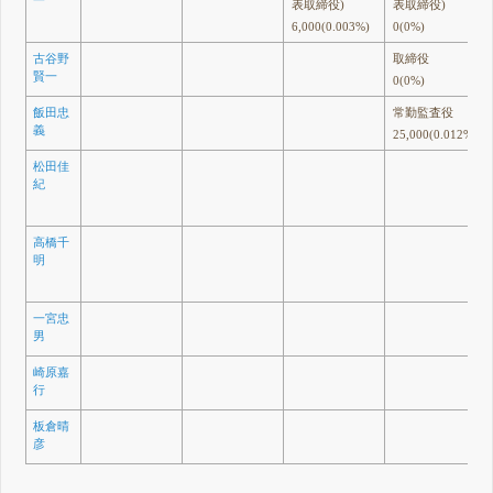
表取締役)
表取締役)
6,000(0.003%)
0(0%)
古谷野
取締役
賢一
0(0%)
飯田忠
常勤監査役
義
25,000(0.012%)
松田佳
紀
高橋千
明
一宮忠
男
崎原嘉
行
板倉晴
彦