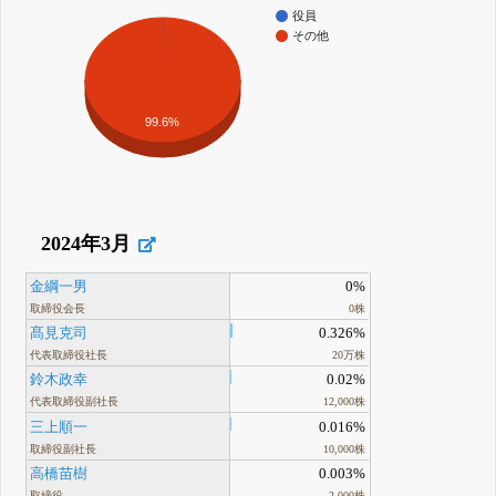
役員
その他
99.6%
2024年3月
金綱一男
0%
取締役会長
0株
髙見克司
0.326%
代表取締役社長
20万株
鈴木政幸
0.02%
代表取締役副社長
12,000株
三上順一
0.016%
取締役副社長
10,000株
高橋苗樹
0.003%
取締役
2,000株