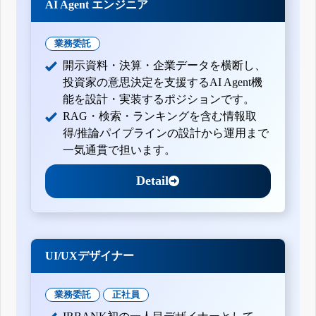
AI Agent エンジニア
業務委託
開示資料・決算・企業データを横断し、
投資家の意思決定を支援するAI Agent機
能を設計・実装するポジションです。
RAG・検索・ランキングを含む情報取
得/推論パイプラインの設計から運用まで
一気通貫で担います。
Detail
UI/UXデザイナー
業務委託
正社員