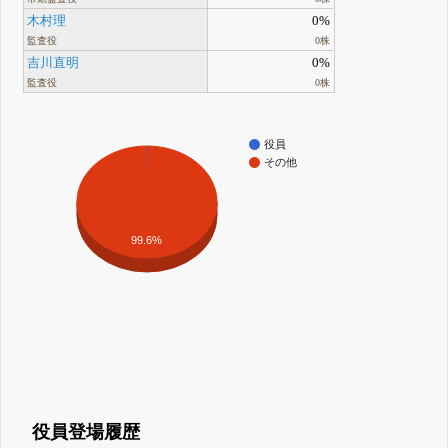
木村理
0%
監査役
0株
吉川直明
0%
監査役
0株
役員
その他
99.6%
役員登場履歴