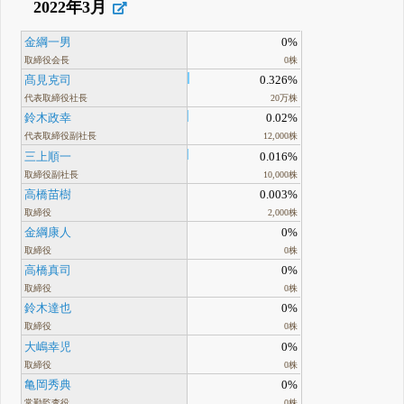
2022年3月
金綱一男
0%
取締役会長
0株
髙見克司
0.326%
代表取締役社長
20万株
鈴木政幸
0.02%
代表取締役副社長
12,000株
三上順一
0.016%
取締役副社長
10,000株
高橋苗樹
0.003%
取締役
2,000株
金綱康人
0%
取締役
0株
高橋真司
0%
取締役
0株
鈴木達也
0%
取締役
0株
大嶋幸児
0%
取締役
0株
亀岡秀典
0%
常勤監査役
0株