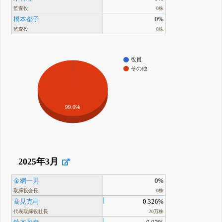
監査役
0株
橋本都子
0%
監査役
0株
役員
その他
99.6%
2025年3月
金綱一男
0%
取締役会長
0株
髙見克司
0.326%
代表取締役社長
20万株