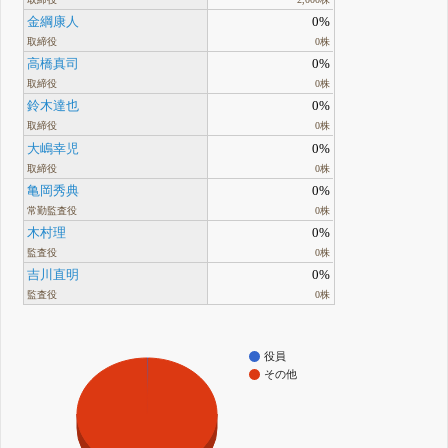
金綱康人
0%
取締役
0株
高橋真司
0%
取締役
0株
鈴木達也
0%
取締役
0株
大嶋幸児
0%
取締役
0株
亀岡秀典
0%
常勤監査役
0株
木村理
0%
監査役
0株
吉川直明
0%
監査役
0株
役員
その他