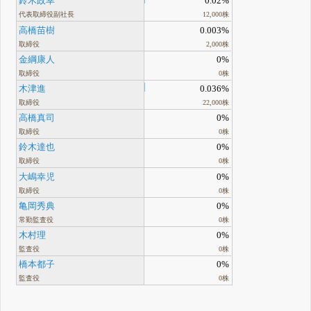
鈴木政幸
0.02%
代表取締役副社長
12,000株
高橋苗樹
0.003%
取締役
2,000株
金綱康人
0%
取締役
0株
木津進
0.036%
取締役
22,000株
高橋真司
0%
取締役
0株
鈴木達也
0%
取締役
0株
大嶋幸児
0%
取締役
0株
亀岡秀典
0%
常勤監査役
0株
木村理
0%
監査役
0株
橋本都子
0%
監査役
0株