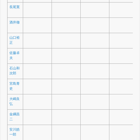
長尾寛
酒井徹
山口裕
正
佐藤卓
夫
石山和
次郎
宮島青
史
大嶋良
弘
金綱昌
二
安川皓
一郎