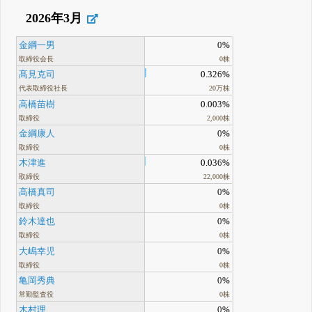
2026年3月
金綱一男
0%
取締役会長
0株
髙見克司
0.326%
代表取締役社長
20万株
高橋苗樹
0.003%
取締役
2,000株
金綱康人
0%
取締役
0株
木津進
0.036%
取締役
22,000株
高橋真司
0%
取締役
0株
鈴木達也
0%
取締役
0株
大嶋幸児
0%
取締役
0株
亀岡秀典
0%
常勤監査役
0株
木村理
0%