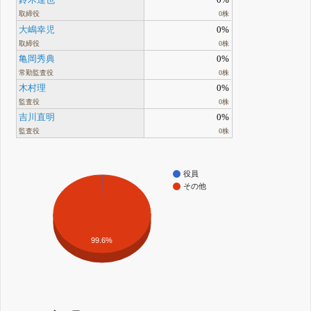
鈴木達也
0%
取締役
0株
大嶋幸児
0%
取締役
0株
亀岡秀典
0%
常勤監査役
0株
木村理
0%
監査役
0株
吉川直明
0%
監査役
0株
役員
その他
99.6%