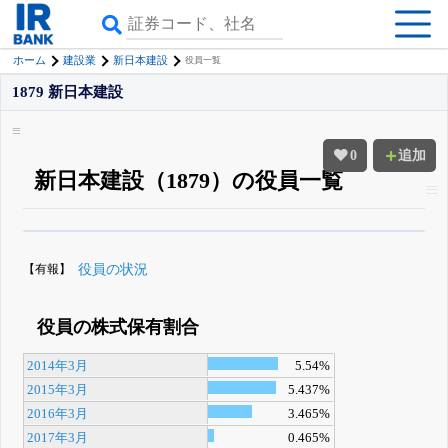
ホーム
建設業
新日本建設
役員一覧
1879 新日本建設
0
追加
新日本建設（1879）の役員一覧
β版IRBANKでは、
8月24日まで完全無料
役員の兼任・大株主
がさらに詳し
く追える
無料でβ版をはじめる
【有報】
役員の状況
登録すると永久30%OFFと米株版の先行利用も付きます
役員の株式保有割合
2014年3月
5.54%
2015年3月
5.437%
2016年3月
3.465%
2017年3月
0.465%