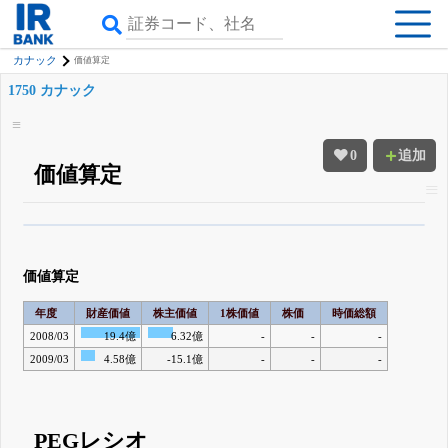
カナック
価値算定
1750 カナック
0
追加
価値算定
β版IRBANKでは、
8月24日まで完全無料
四半期業績・決算の進捗
がさらに
詳しく見られる
無料でβ版をはじめる
価値算定
登録すると永久30%OFFと米株版の先行利用も付きます
年度
財産価値
株主価値
1株価値
株価
時価総額
2008/03
19.4億
6.32億
-
-
-
2009/03
4.58億
-15.1億
-
-
-
PEGレシオ