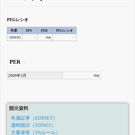
PEGレシオ
年度
EPS
PER
PEGレシオ
2009/03
-
-0
-
倍
PER
2009年3月
-0
倍
開示資料
有価証券（EDINET）
適時開示（TDNET）
大量保有（5%ルール）