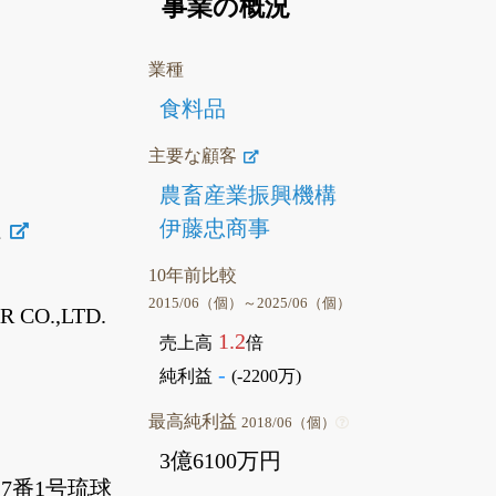
事業の概況
業種
食料品
主要な顧客
農畜産業振興機構
伊藤忠商事
社
10年前比較
2015/06（個）～2025/06（個）
 CO.,LTD.
1.2
売上高
倍
-
純利益
(-2200万)
最高純利益
2018/06（個）
3億6100万円
7番1号琉球