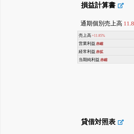
損益計算書
通期個別売上高
11.
売上高
+11.85%
営業利益
赤縮
経常利益
赤拡
当期純利益
赤縮
貸借対照表