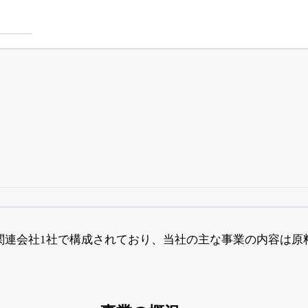
四半期業績・決算の進捗
がさらに詳しく見られる
24日まで完全無料
でβ版をはじめる
関連会社1社で構成されており、当社の主な事業の内容は原
OFFと米株版の先行利用も付きます