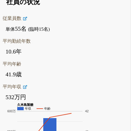
社員の状況
従業員数
55名
単体
(臨時15名)
平均勤続年数
10.6年
平均年齢
41.9歳
平均年収
532万円
久米島製糖
年収
年齢
600万
42