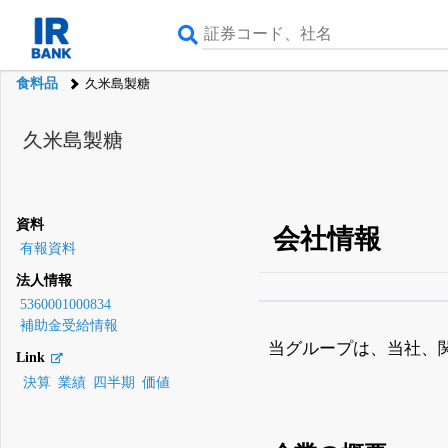
食料品
久米島製糖
久米島製糖
資料
会社情報
有報資料
法人情報
5360001000834
β版IRBANKでは、
8月
補助金受給情報
無料
当グループは、当社、
Link
登録すると永久30%
決算
業績
四半期
価値