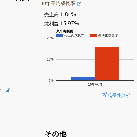
10年平均成長率
1.84%
売上高
15.97%
純利益
久米島製糖
売上高成長率
純利益成長率
20%
10%
0%
10年平均
5年
成長性分析
その他