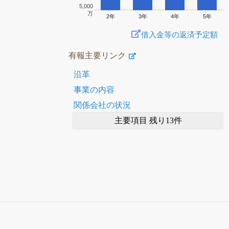
5,000
万
2年
3年
4年
5年
借入金等の返済予定額
有報主要リンク
沿革
事業の内容
関係会社の状況
主要項目 残り13件