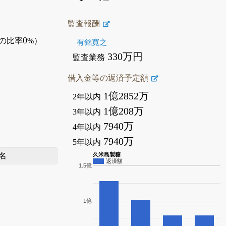
監査報酬
0
の比率
%）
有銘寛之
330万円
監査業務
借入金等の返済予定額
1億2852万
2年以内
1億208万
3年以内
7940万
4年以内
7940万
5年以内
名
久米島製糖
返済額
1.5億
1億