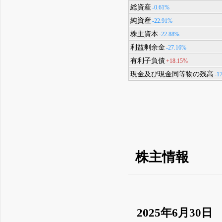
総資産
-0.61%
純資産
-22.91%
株主資本
-22.88%
利益剰余金
-27.16%
有利子負債
+18.15%
現金及び現金同等物の残高
-1
株主情報
2025年6月30日