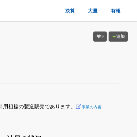
決算
大量
有報
0
追加
料用粗糖の製造販売であります。
事業の内容