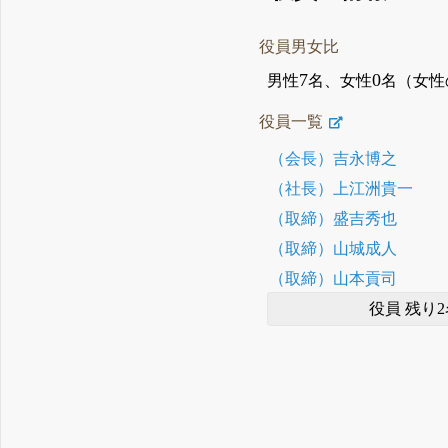
役員男女比
7
0
男性
名、女性
名（女性
役員一覧
（会長）吉永博之
（社長）上江洲貴一
（取締）盛吉秀也
（取締）山城成人
（取締）山本貢司
役員 残り2