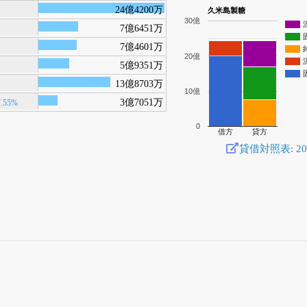
24億4200万
久米島製糖
30億
7億6451万
7億4601万
20億
5億9351万
13億8703万
10億
3億7051万
7.55%
0
借方
貸方
貸借対照表: 2025