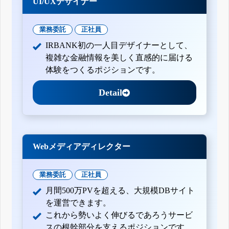
UI/UXデザイナー
業務委託
正社員
IRBANK初の一人目デザイナーとして、
複雑な金融情報を美しく直感的に届ける
体験をつくるポジションです。
Detail
Webメディアディレクター
業務委託
正社員
月間500万PVを超える、大規模DBサイト
を運営できます。
これから勢いよく伸びるであろうサービ
スの根幹部分を支えるポジションです。