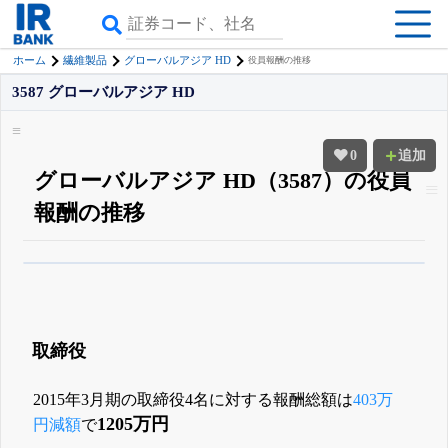
ホーム
繊維製品
グローバルアジア HD
役員報酬の推移
3587 グローバルアジア HD
0
追加
グローバルアジア HD（3587）の役員
報酬の推移
β版IRBANKでは、
8月24日まで完全無料
役員の兼任・大株主
がさらに詳し
く追える
無料でβ版をはじめる
登録すると永久30%OFFと米株版の先行利用も付きます
取締役
2015年3月期の取締役4名に対する報酬総額は
403万
1205万円
円減額
で