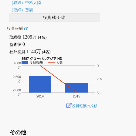
（取締）中杉大陸
（取締）孫巍
役員 残り4名
役員報酬
1205万
取締役
(4名)
0
監査役
1140万
社外役員
(4名)
3587 グローバルアジア HD
役員報酬
人数
3,000
9
万
2,500
8.5
万
2,000
8
万
2014
2015
役員報酬の推移
その他