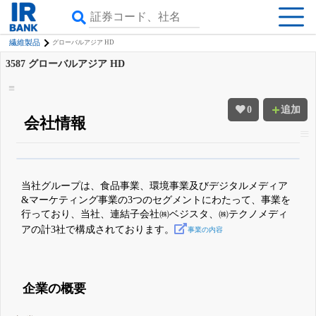
繊維製品
グローバルアジア HD
3587
グローバルアジア HD
0
追加
会社情報
β版IRBANKでは、
8月24日まで完全無料
四半期業績・決算の進捗
がさらに
詳しく見られる
無料でβ版をはじめる
当社グループは、食品事業、環境事業及びデジタルメディア
登録すると永久30%OFFと米株版の先行利用も付きます
&マーケティング事業の3つのセグメントにわたって、事業を
行っており、当社、連結子会社㈱ベジスタ、㈱テクノメディ
アの計3社で構成されております。
事業の内容
企業の概要