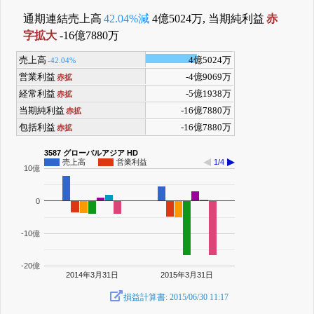
通期連結売上高
42.04%減
4億5024万, 当期純利益
赤
字拡大
-16億7880万
売上高
4億5024万
-42.04%
営業利益
-4億9069万
赤拡
経常利益
-5億1938万
赤拡
当期純利益
-16億7880万
赤拡
包括利益
-16億7880万
赤拡
3587 グローバルアジア HD
売上高
営業利益
1/4
10億
0
-10億
-20億
2014年3月31日
2015年3月31日
損益計算書: 2015/06/30 11:17