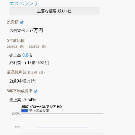
エスペランサ
主要な顧客 残り2社
投資額
357万円
広告宣伝
5年前比較
2010/03（連）～2015/03（連）
0.8
売上高
倍
-
純利益
(-18億4392万)
最高純利益
2011/03（連）
2億9440万円
5年平均成長率
-5.54%
売上高
3587 グローバルアジア HD
売上高成長率
200%
0%