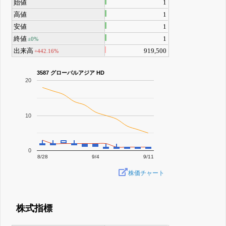
始値
1
高値
1
安値
1
終値
1
±0%
出来高
919,500
+442.16%
3587 グローバルアジア HD
20
10
0
8/28
9/4
9/11
株価チャート
株式指標