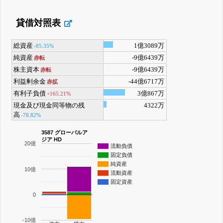
貸借対照表
総資産
1億3089万
-85.35%
純資産
-9億6439万
赤転
株主資本
-9億6439万
赤転
利益剰余金
-44億6717万
赤拡
有利子負債
3億867万
+165.21%
現金及び現金同等物の残
4322万
高
-78.82%
3587 グローバルア
ジア HD
20億
流動負債
固定負債
純資産
10億
流動資産
固定資産
0
-10億