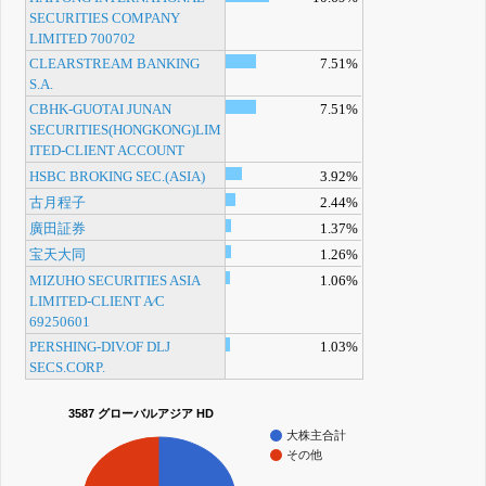
SECURITIES COMPANY
LIMITED 700702
CLEARSTREAM BANKING
7.51%
S.A.
CBHK-GUOTAI JUNAN
7.51%
SECURITIES(HONGKONG)LIM
ITED-CLIENT ACCOUNT
HSBC BROKING SEC.(ASIA)
3.92%
古月程子
2.44%
廣田証券
1.37%
宝天大同
1.26%
MIZUHO SECURITIES ASIA
1.06%
LIMITED-CLIENT A⁄C
69250601
PERSHING-DIV.OF DLJ
1.03%
SECS.CORP.
3587 グローバルアジア HD
大株主合計
その他