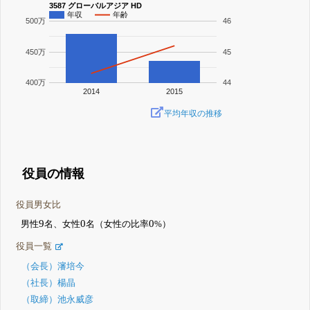
3587 グローバルアジア HD
年収
年齢
500万
46
450万
45
400万
44
2014
2015
平均年収の推移
役員の情報
役員男女比
9
0
0
男性
名、女性
名（女性の比率
%）
役員一覧
（会長）瀋培今
（社長）楊晶
（取締）池永威彦