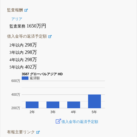
監査報酬
アリア
1650万円
監査業務
借入金等の返済予定額
298万
2年以内
298万
3年以内
298万
4年以内
402万
5年以内
3587 グローバルアジア HD
返済額
600万
400万
200万
2年
3年
4年
5年
借入金等の返済予定額
有報主要リンク