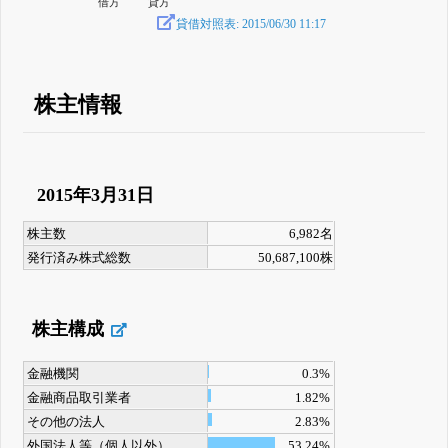
借方
貸方
貸借対照表: 2015/06/30 11:17
株主情報
2015年3月31日
株主数
6,982名
発行済み株式総数
50,687,100株
株主構成
金融機関
0.3%
金融商品取引業者
1.82%
その他の法人
2.83%
外国法人等（個人以外）
53.24%