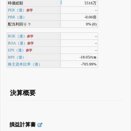
時価総額
5516万
PER（連）
-
赤字
PBR（連）
-0.06倍
配当利回り
0% (0)
予
ROE（連）
-
赤字
ROA（連）
-
赤字
EPS（連）
-
赤字
BPS（連）
-18.05
円/株
株主資本比率（連）
-705.99%
決算概要
損益計算書