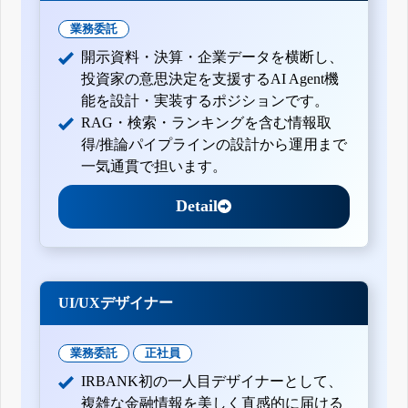
業務委託
開示資料・決算・企業データを横断し、
投資家の意思決定を支援するAI Agent機
能を設計・実装するポジションです。
RAG・検索・ランキングを含む情報取
得/推論パイプラインの設計から運用まで
一気通貫で担います。
Detail
UI/UXデザイナー
業務委託
正社員
IRBANK初の一人目デザイナーとして、
複雑な金融情報を美しく直感的に届ける