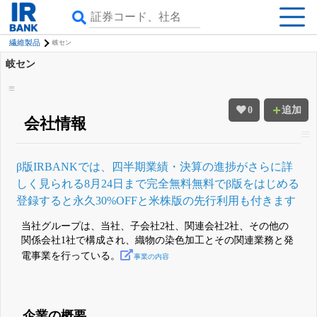
繊維製品
岐セン
岐セン
0
追加
会社情報
β版IRBANKでは、
四半期業績・決算の進捗
がさらに詳
しく見られる
8月24日まで完全無料
無料でβ版をはじめる
登録すると永久30%OFFと米株版の先行利用も付きます
当社グループは、当社、子会社2社、関連会社2社、その他の
関係会社1社で構成され、織物の染色加工とその関連業務と発
電事業を行っている。
事業の内容
企業の概要