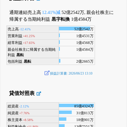
通期連結売上高
12.41%減
52億2542万, 親会社株主に
帰属する当期純利益
黒字転換
1億4584万
売上高
52億2542万
-12.41%
営業利益
1億4531万
+41.25%
経常利益
1億4568万
+17.65%
親会社株主に帰属する当期純
1億4584万
利益
黒転
包括利益
黒転
2億2665万
損益計算書: 2026/06/23 13:10
貸借対照表
総資産
85億4324万
-2.12%
純資産
31億813万
+7.76%
株主資本
18億901万
+8.58%
利益剰余金
13億7551万
+11.86%