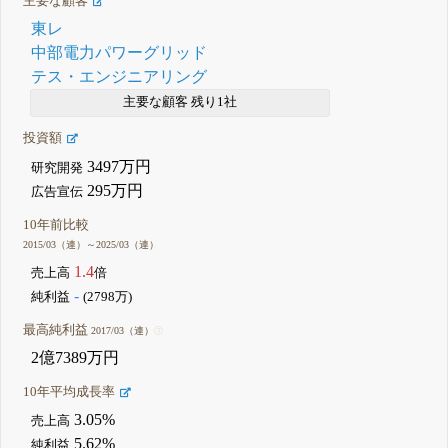
主要な顧客
東レ
中部電力パワーグリッド
テス・エンジニアリング
主要な顧客 残り1社
投資額
3497万円
研究開発
295万円
広告宣伝
10年前比較
2015/03（連）～2025/03（連）
1.4
売上高
倍
-
純利益
(2798万)
最高純利益
2017/03（連）
2億7389万円
10年平均成長率
3.05%
売上高
5.62%
純利益