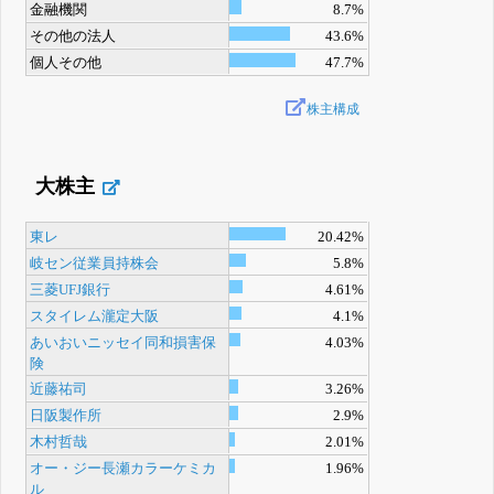
金融機関
8.7%
その他の法人
43.6%
個人その他
47.7%
株主構成
大株主
東レ
20.42%
岐セン従業員持株会
5.8%
三菱UFJ銀行
4.61%
スタイレム瀧定大阪
4.1%
あいおいニッセイ同和損害保
4.03%
険
近藤祐司
3.26%
日阪製作所
2.9%
木村哲哉
2.01%
オー・ジー長瀬カラーケミカ
1.96%
ル