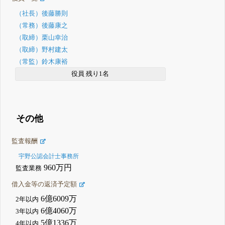
（社長）後藤勝則
（常務）後藤康之
（取締）栗山幸治
（取締）野村建太
（常監）鈴木康裕
役員 残り1名
その他
監査報酬
宇野公認会計士事務所
960万円
監査業務
借入金等の返済予定額
6億6009万
2年以内
6億4060万
3年以内
5億1336万
4年以内