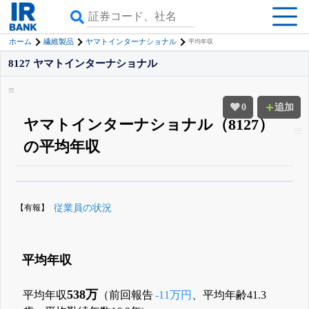
ホーム
繊維製品
ヤマトインターナショナル
平均年収
8127 ヤマトインターナショナル
0
追加
ヤマトインターナショナル（8127）
の平均年収
β版IRBANKでは、
8月24日まで完全無料
役員の兼任・大株主
がさらに詳し
く追える
無料でβ版をはじめる
【有報】
従業員の状況
登録すると永久30%OFFと米株版の先行利用も付きます
平均年収
538万
平均年収
（前回報告
-11万円
、平均年齢41.3