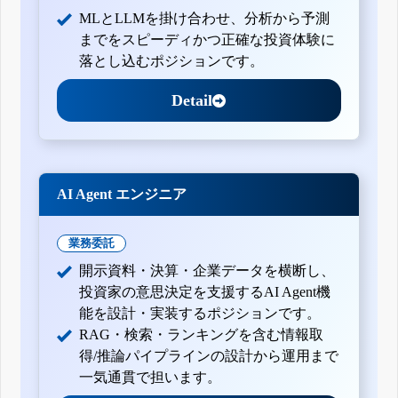
MLとLLMを掛け合わせ、分析から予測
までをスピーディかつ正確な投資体験に
落とし込むポジションです。
Detail
AI Agent エンジニア
業務委託
開示資料・決算・企業データを横断し、
投資家の意思決定を支援するAI Agent機
能を設計・実装するポジションです。
RAG・検索・ランキングを含む情報取
得/推論パイプラインの設計から運用まで
一気通貫で担います。