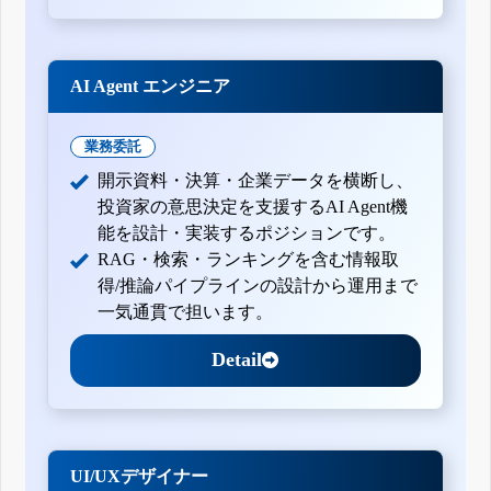
AI Agent エンジニア
業務委託
開示資料・決算・企業データを横断し、
投資家の意思決定を支援するAI Agent機
能を設計・実装するポジションです。
RAG・検索・ランキングを含む情報取
得/推論パイプラインの設計から運用まで
一気通貫で担います。
Detail
UI/UXデザイナー