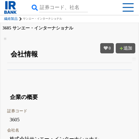
繊維製品
サンエー・インターナショナル
3605
サンエー・インターナショナル
0
追加
会社情報
β版IRBANKでは、
8月24日まで完全無料
四半期業績・決算の進捗
がさらに
詳しく見られる
無料でβ版をはじめる
登録すると永久30%OFFと米株版の先行利用も付きます
企業の概要
証券コード
3605
会社名
株式会社サンエー・インターナショナル