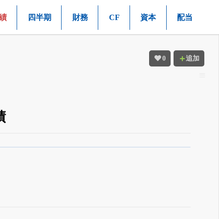
績
四半期
財務
CF
資本
配当
0
追加
績