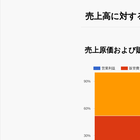
売上高に対す
売上原価および
営業利益
販管費
90%
60%
30%