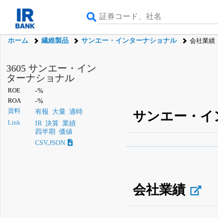
ホーム
繊維製品
サンエー・インターナショナル
会社業績
3605 サンエー・イン
ターナショナル
ROE
-%
ROA
-%
資料
有報
大量
適時
サンエー・イ
Link
IR
決算
業績
四半期
価値
CSV,JSON
β版IRBANKでは、
8月
無料
登録すると永久30%
会社業績