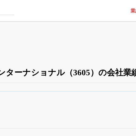
業
ンターナショナル（3605）の会社業
四半期業績・決算の進捗
がさらに詳しく見られる
24日まで完全無料
でβ版をはじめる
OFFと米株版の先行利用も付きます