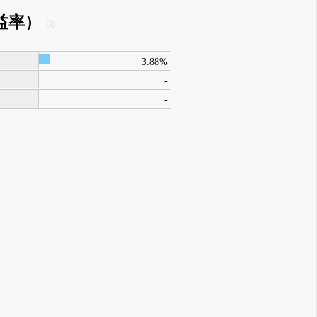
益率）
3.88%
-
-