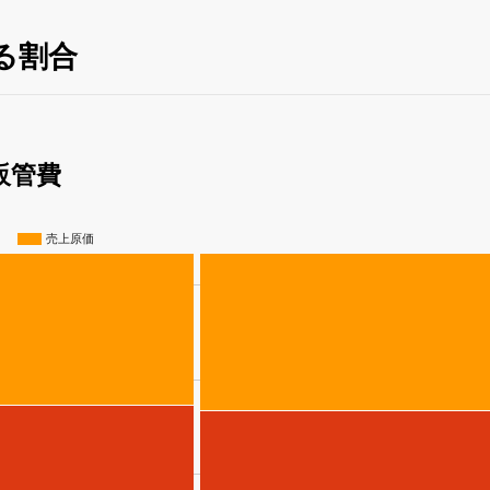
る割合
販管費
売上原価