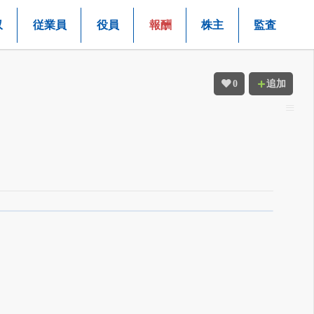
収
従業員
役員
報酬
株主
監査
0
追加