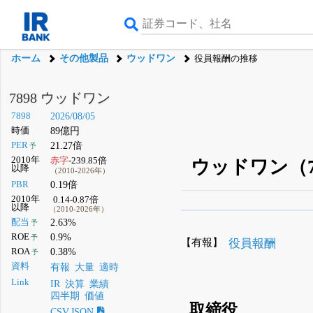
ホーム
その他製品
ウッドワン
役員報酬の推移
7898 ウッドワン
7898
2026/08/05
時価
89億円
PER
21.27倍
予
2010年
赤字
-239.85倍
ウッドワン（7
以降
（2010-2026年）
PBR
0.19倍
2010年
0.14-0.87倍
以降
（2010-2026年）
β版IRBANKでは、
8月
配当
2.63%
予
ROE
0.9%
予
無料
【有報】
役員報酬
ROA
0.38%
予
登録すると永久30%
資料
有報
大量
適時
Link
IR
決算
業績
四半期
価値
取締役
CSV,JSON