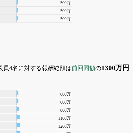
500万
500万
500万
1300万円
外役員4名に対する報酬総額は
前回同額
の
600万
600万
800万
1100万
1200万