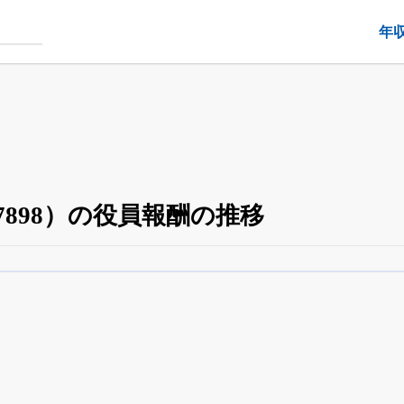
年
898）の役員報酬の推移
役員の兼任・大株主
がさらに詳しく追える
24日まで完全無料
でβ版をはじめる
OFFと米株版の先行利用も付きます