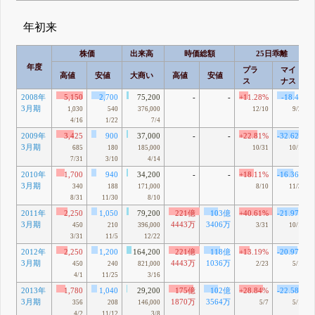
年初来
株価
出来高
時価総額
25日乖離
年度
プラ
マイ
高値
安値
大商い
高値
安値
ス
ナス
2008年
5,150
2,700
75,200
-
-
+11.28%
-18.4%
3月期
1,030
540
376,000
12/10
9/21
4/16
1/22
7/4
2009年
3,425
900
37,000
-
-
+22.81%
-32.62%
3月期
685
180
185,000
10/31
10/16
7/31
3/10
4/14
2010年
1,700
940
34,200
-
-
+18.11%
-16.36%
3月期
340
188
171,000
8/10
11/30
8/31
11/30
8/10
2011年
2,250
1,050
79,200
221億
103億
+40.61%
-21.97%
3月期
4443万
3406万
450
210
396,000
3/31
10/13
3/31
11/5
12/22
2012年
2,250
1,200
164,200
221億
118億
+13.19%
-20.97%
3月期
4443万
1036万
450
240
821,000
2/23
5/16
4/1
11/25
3/16
2013年
1,780
1,040
29,200
175億
102億
+28.84%
-22.58%
3月期
1870万
3564万
356
208
146,000
5/7
5/17
4/2
11/12
3/8