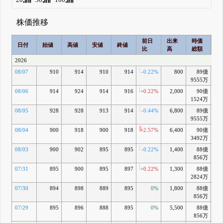
株価推移
前日
出来
時価
2
日付
始値
高値
安値
終値
比
高
総額
乖
2026
08/07
910
914
910
914
-0.22%
800
89億
+2
9555万
08/06
914
924
914
916
+0.22%
2,000
90億
+2
1524万
08/05
928
928
913
914
-0.44%
6,800
89億
+2
9555万
08/04
900
918
900
918
+2.57%
6,400
90億
+3
3492万
08/03
900
902
895
895
-0.22%
1,400
88億
+1
856万
07/31
895
900
895
897
+0.22%
1,300
88億
+1
2824万
07/30
894
898
889
895
0%
1,800
88億
+1
856万
07/29
895
896
888
895
0%
5,500
88億
+
856万