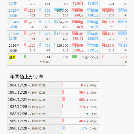
3月期
5139万
5145万
5/12
12/1
6/8
3/31
5/27
2023年
1,565
868
807,400
154億
85億
+31.03%
-14.66%
3月期
268万
4282万
4/21
12/29
2/24
2/28
4/19
2024年
1,453
962
214,700
143億
94億
+10.36%
-13.59%
3月期
38万
6797万
4/3
11/13
4/19
7/5
8/9
2025年
1,063
672
177,400
104億
66億
+16.66%
-23.1%
3月期
6201万
1380万
4/1
8/5
1/30
2/19
8/5
2026年
1,120
751
126,300
110億
73億
+10.58%
-9.24%
3月期
2300万
9131万
2/13
4/7
2/12
2/13
3/23
最新
914
800
89億9555万
+2.01%
2026/8/7
896
年間値上がり率
1984/12/28
6%
vs 1983/12/28
（1.06倍）
1985/12/28
39%
vs 1984/12/28
（1.39倍）
1986/12/27
66%
vs 1985/12/28
（1.66倍）
1987/12/28
24%
vs 1986/12/27
（1.24倍）
1988/12/28
0%
vs 1987/12/28
（1倍）
1989/12/29
46%
vs 1988/12/28
（1.46倍）
1990/12/28
-60%
vs 1989/12/29
（0.4倍）