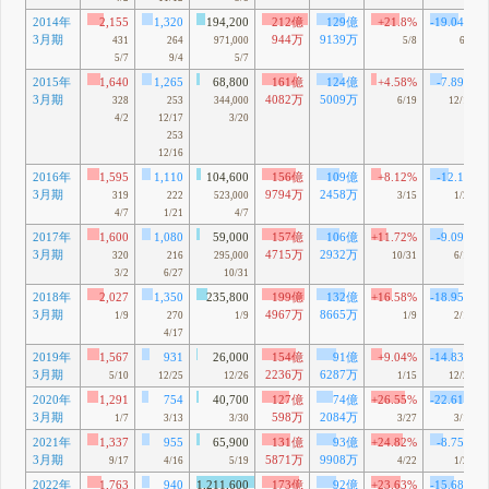
2014年
2,155
1,320
194,200
212億
129億
+21.8%
-19.04%
3月期
944万
9139万
431
264
971,000
5/8
6/7
5/7
9/4
5/7
2015年
1,640
1,265
68,800
161億
124億
+4.58%
-7.89%
3月期
4082万
5009万
328
253
344,000
6/19
12/16
4/2
12/17
3/20
253
12/16
2016年
1,595
1,110
104,600
156億
109億
+8.12%
-12.1%
3月期
9794万
2458万
319
222
523,000
3/15
1/21
4/7
1/21
4/7
2017年
1,600
1,080
59,000
157億
106億
+11.72%
-9.09%
3月期
4715万
2932万
320
216
295,000
10/31
6/16
3/2
6/27
10/31
2018年
2,027
1,350
235,800
199億
132億
+16.58%
-18.95%
3月期
4967万
8665万
1/9
270
1/9
1/9
2/14
4/17
2019年
1,567
931
26,000
154億
91億
+9.04%
-14.83%
3月期
2236万
6287万
5/10
12/25
12/26
1/15
12/25
2020年
1,291
754
40,700
127億
74億
+26.55%
-22.61%
3月期
598万
2084万
1/7
3/13
3/30
3/27
3/13
2021年
1,337
955
65,900
131億
93億
+24.82%
-8.75%
3月期
5871万
9908万
9/17
4/16
5/19
4/22
1/26
2022年
1,763
940
1,211,600
173億
92億
+23.63%
-15.68%