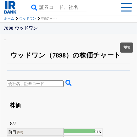
ホーム
ウッドワン
株価チャート
7898 ウッドワン
0
ウッドワン（7898）の株価チャート
β版IRBANKでは、
8月24日まで完全無料
四半期業績・決算の進捗
がさらに
詳しく見られる
無料でβ版をはじめる
登録すると永久30%OFFと米株版の先行利用も付きます
株価
8/7
前日
916
(8/6)