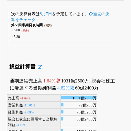
次の決算発表は
8月7日
を予定しています。
過去の決
算をチェック
第２四半期発表時間
（目安）
15:00
（最多）
15:30
損益計算書
通期連結売上高
1.64%増
1031億2500万, 親会社株主
に帰属する当期純利益
4.62%減
60億2400万
売上高
1031億2500万
+1.64%
営業利益
72億700万
-10.01%
経常利益
75億3200万
-9.09%
親会社株主に帰属する当期純
60億2400万
利益
-4.62%