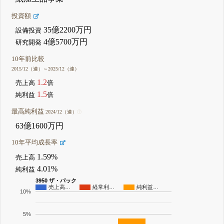
投資額
35億2200万円
設備投資
4億5700万円
研究開発
10年前比較
2015/12（連）～2025/12（連）
1.2
売上高
倍
1.5
純利益
倍
最高純利益
2024/12（連）
63億1600万円
10年平均成長率
1.59%
売上高
4.01%
純利益
3950 ザ・パック
売上高…
経常利…
純利益…
10%
5%