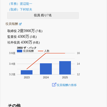
（常務）渡辺龍一
（取締）下村郁夫
役員 残り7名
役員報酬
2億5900万
取締役
(7名)
4300万
監査役
(3名)
4300万
社外役員
(6名)
3950 ザ・パック
役員報酬
人数
3.6億
16
3.4億
14
3.2億
12
2023
2024
2025
役員報酬の推移
その他