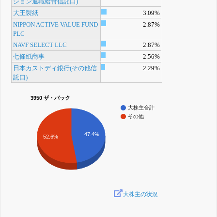
ション退職給付信託口)
大王製紙
3.09%
NIPPON ACTIVE VALUE FUND
2.87%
PLC
NAVF SELECT LLC
2.87%
七條紙商事
2.56%
日本カストディ銀行(その他信
2.29%
託口)
3950 ザ・パック
大株主合計
その他
47.4%
52.6%
大株主の状況