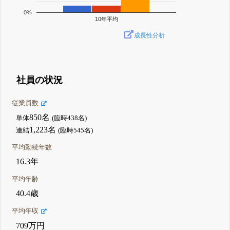
0%
10年平均
成長性分析
社員の状況
従業員数
850名
単体
(臨時438名)
1,223名
連結
(臨時545名)
平均勤続年数
16.3年
平均年齢
40.4歳
平均年収
709万円