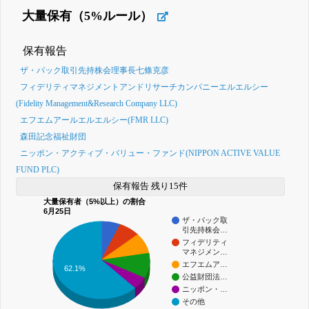
大量保有（5%ルール）
保有報告
ザ・パック取引先持株会理事長七條克彦
フィデリティマネジメントアンドリサーチカンパニーエルエルシー
(Fidelity Management&Research Company LLC)
エフエムアールエルエルシー(FMR LLC)
森田記念福祉財団
ニッポン・アクティブ・バリュー・ファンド(NIPPON ACTIVE VALUE
FUND PLC)
保有報告 残り15件
大量保有者（5%以上）の割合
6月25日
ザ・パック取
引先持株会…
フィデリティ
マネジメン…
エフエムア…
62.1%
公益財団法…
ニッポン・…
その他