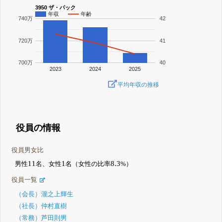
3950 ザ・パック
年収
年齢
740万
42
720万
41
700万
40
2023
2024
2025
平均年収の推移
役員の情報
役員男女比
11
1
8.3
男性
名、女性
名（女性の比率
%）
役員一覧
（会長）瀧之上輝生
（社長）仲村直樹
（常務）芦田則男