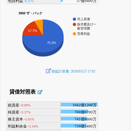
包括利益
57億9400万
-8.31%
3950 ザ・パック
売上原価
販売費及び一
般管理費
17.7%
営業利益
75.3%
損益計算書: 2026/03/25 17:02
貸借対照表
総資産
1042億1200万
+0.89%
純資産
769億9700万
+3.37%
株主資本
741億8600万
+3.85%
利益剰余金
729億5400万
+5.34%