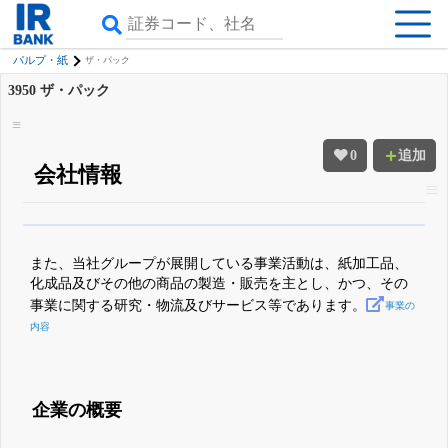
パルプ・紙
ザ・パック
3950
ザ・パック
0
追加
会社情報
β版IRBANKでは、
8月24日まで完全無料
四半期業績・決算の進捗
がさらに
詳しく見られる
無料でβ版をはじめる
また、当社グループが展開している事業活動は、紙加工品、
登録すると永久30%OFFと米株版の先行利用も付きます
化成品及びその他の商品の製造・販売を主とし、かつ、その
事業に関する研究・物流及びサービス等であります。
事業の
内容
企業の概要