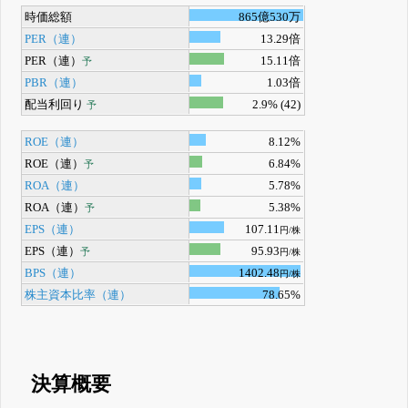
時価総額
865億530万
PER（連）
13.29倍
PER（連）
15.11倍
予
PBR（連）
1.03倍
配当利回り
2.9% (42)
予
ROE（連）
8.12%
ROE（連）
6.84%
予
ROA（連）
5.78%
ROA（連）
5.38%
予
EPS（連）
107.11
円/株
EPS（連）
95.93
予
円/株
BPS（連）
1402.48
円/株
株主資本比率（連）
78.65%
決算概要