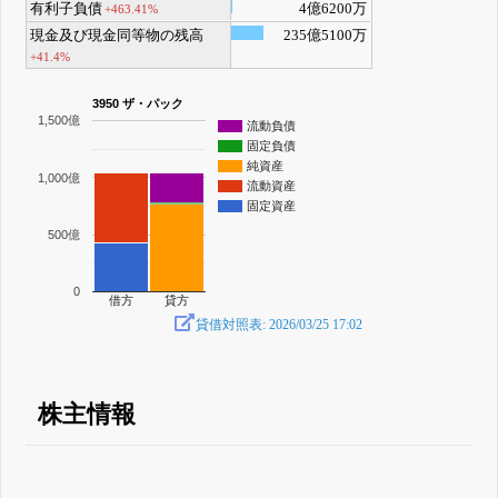
有利子負債
4億6200万
+463.41%
現金及び現金同等物の残高
235億5100万
+41.4%
3950 ザ・パック
1,500億
流動負債
固定負債
純資産
1,000億
流動資産
固定資産
500億
0
借方
貸方
貸借対照表: 2026/03/25 17:02
株主情報