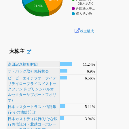
（個人以外）
21.4%
外国法人等…
個人その他
株主構成
大株主
森田記念福祉財団
11.24%
ザ・パック取引先持株会
6.9%
ビービーエイチフオーフイデ
6.56%
リテイロープライスドストッ
クフアンド(プリンシパルオー
ルセクターサブポートフオリ
オ)
日本マスタートラスト信託銀
5.11%
行(その他信託口)
日本カストディ銀行(りそな銀
3.94%
行再信託分・北越コーポレー