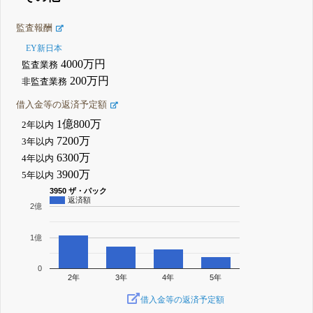
監査報酬
EY新日本
4000万円
監査業務
200万円
非監査業務
借入金等の返済予定額
1億800万
2年以内
7200万
3年以内
6300万
4年以内
3900万
5年以内
3950 ザ・パック
返済額
2億
1億
0
2年
3年
4年
5年
借入金等の返済予定額