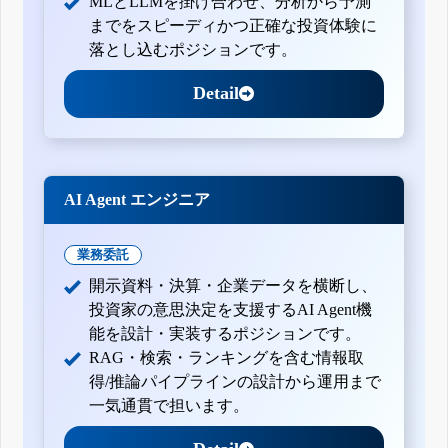
MLとLLMを掛け合わせ、分析から予測
までをスピーディかつ正確な投資体験に
落とし込むポジションです。
Detail
AI Agent エンジニア
業務委託
開示資料・決算・企業データを横断し、
投資家の意思決定を支援するAI Agent機
能を設計・実装するポジションです。
RAG・検索・ランキングを含む情報取
得/推論パイプラインの設計から運用まで
一気通貫で担います。