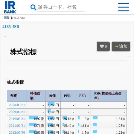
JSR
株式指標
4185 JSR
0
追加
株式指標
β版IRBANKでは、
8月24日まで完全無料
四半期業績・決算の進捗
がさらに
詳しく見られる
無料でβ版をはじめる
株式指標
登録すると永久30%OFFと米株版の先行利用も付きます
時価総
PSR(株価売上高倍
年度
株価
PER
PBR
額
率)
2008/03/31
-
2,255円
-
-
-
2009/03/31
-
1,145円
-
-
-
2010/03/31
4997億
1,953円
36.63
2
1.61
倍
倍
倍
2011/03/31
4271億
1,669円
15.49
1.61
1.25
倍
倍
倍
2012/03/30
4263億
1,666円
16.14
1.5
1.22
倍
倍
倍