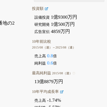
投資額
1億9300万円
設備投資
番地の2
1億500万円
研究開発
4859万円
広告宣伝
10年前比較
2015/08（連）～2025/08（連）
0.8
売上高
倍
0.6
純利益
倍
最高純利益
2015/08（連）
13億8879万円
10年平均成長率
-1.74%
売上高