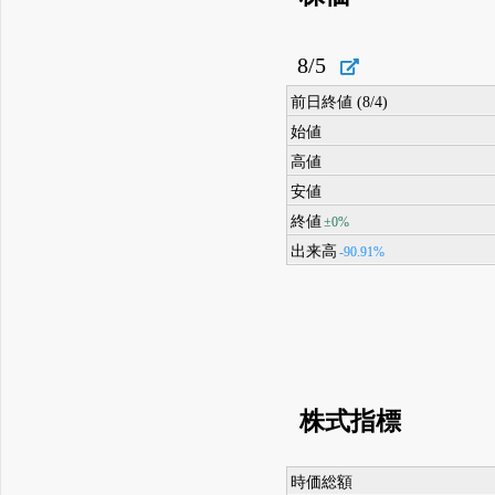
8/5
前日終値 (8/4)
始値
高値
安値
終値
±0%
出来高
-90.91%
株式指標
時価総額