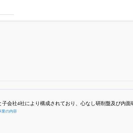
四半期業績・決算の進捗
がさらに詳しく見られる
24日まで完全無料
でβ版をはじめる
と子会社4社により構成されており、心なし研削盤及び内面
OFFと米株版の先行利用も付きます
事業の内容