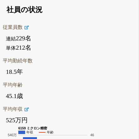
社員の状況
従業員数
229名
連結
212名
単体
平均勤続年数
18.5年
平均年齢
45.1歳
平均年収
525万円
6159 ミクロン精密
年収
年齢
540万
46