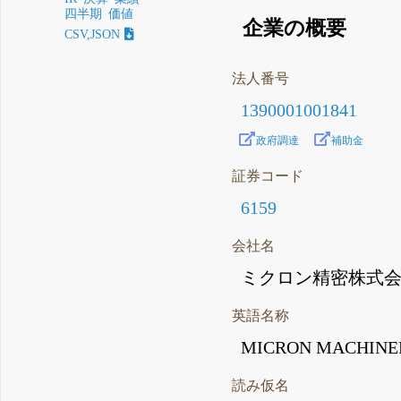
四半期
価値
企業の概要
CSV,JSON
法人番号
1390001001841
政府調達
補助金
証券コード
6159
会社名
ミクロン精密株式
英語名称
MICRON MACHINERY
読み仮名