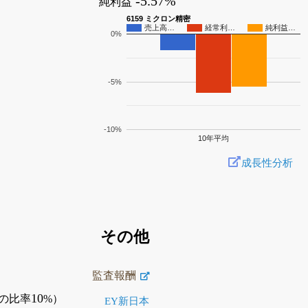
-5.57%
純利益
6159 ミクロン精密
売上高…
経常利…
純利益…
0%
-5%
-10%
10年平均
成長性分析
その他
監査報酬
10
の比率
%）
EY新日本