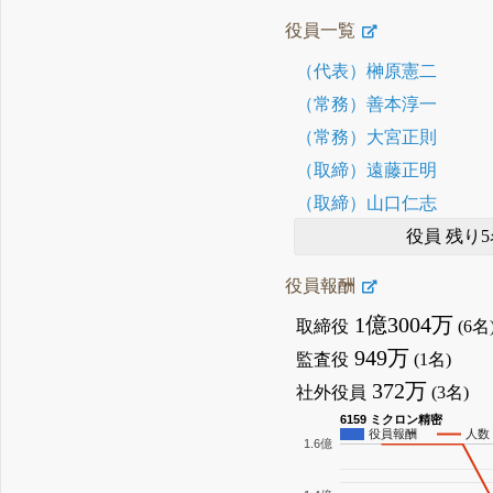
役員一覧
（代表）榊原憲二
（常務）善本淳一
（常務）大宮正則
（取締）遠藤正明
（取締）山口仁志
役員 残り5
役員報酬
1億3004万
取締役
(6名
949万
監査役
(1名)
372万
社外役員
(3名)
6159 ミクロン精密
役員報酬
人数
1.6億