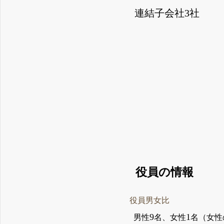
連結子会社3社
役員の情報
役員男女比
9
1
男性
名、女性
名（女性