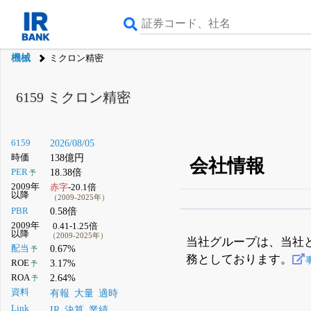
機械
ミクロン精密
6159
ミクロン精密
6159
2026/08/05
時価
138億円
会社情報
PER
18.38倍
予
2009年
赤字
-20.1倍
以降
（2009-2025年）
PBR
0.58倍
β版IRBANKでは、
8月
2009年
0.41-1.25倍
以降
（2009-2025年）
無料
当社グループは、当社
配当
0.67%
予
務としております。
登録すると永久30%
ROE
3.17%
予
ROA
2.64%
予
資料
有報
大量
適時
Link
IR
決算
業績