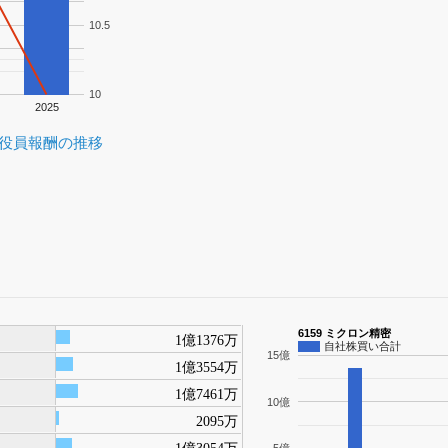
10.5
10
2025
役員報酬の推移
6159 ミクロン精密
1億1376万
自社株買い合計
15億
1億3554万
1億7461万
10億
2095万
1億3054万