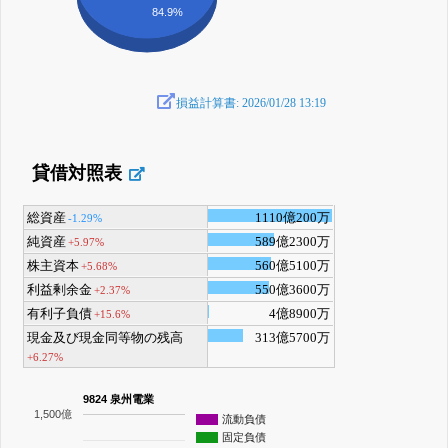
84.9%
損益計算書: 2026/01/28 13:19
貸借対照表
総資産
1110億200万
-1.29%
純資産
589億2300万
+5.97%
株主資本
560億5100万
+5.68%
利益剰余金
550億3600万
+2.37%
有利子負債
4億8900万
+15.6%
現金及び現金同等物の残高
313億5700万
+6.27%
9824 泉州電業
1,500億
流動負債
固定負債