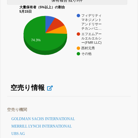
保有報告 残り9件
大量保有者（5%以上）の割合
5月15日
フィデリティ
マネジメント
アンドリサー
チカンパニ…
エフエムアー
ルエルエルシ
74.3%
ー(FMR LLC)
西村元秀
その他
空売り情報
空売り機関
GOLDMAN SACHS INTERNATIONAL
MERRILL LYNCH INTERNATIONAL
UBS AG