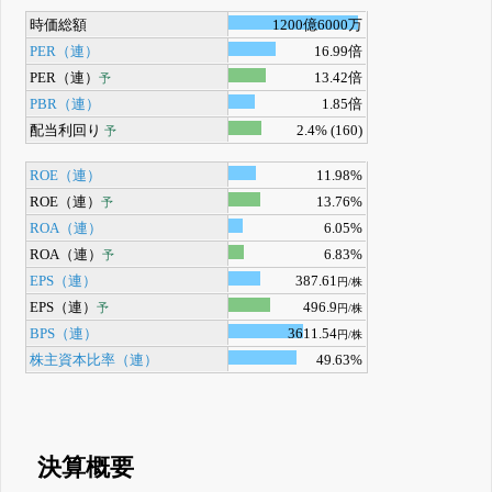
時価総額
1200億6000万
PER（連）
16.99倍
PER（連）
13.42倍
予
PBR（連）
1.85倍
配当利回り
2.4% (160)
予
ROE（連）
11.98%
ROE（連）
13.76%
予
ROA（連）
6.05%
ROA（連）
6.83%
予
EPS（連）
387.61
円/株
EPS（連）
496.9
予
円/株
BPS（連）
3611.54
円/株
株主資本比率（連）
49.63%
決算概要