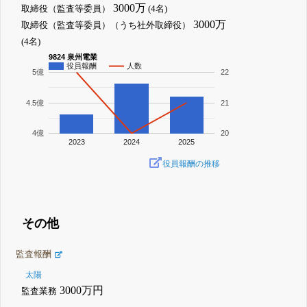
3000万
取締役（監査等委員）
(4名)
3000万
取締役（監査等委員）（うち社外取締役）
(4名)
9824 泉州電業
役員報酬
人数
5億
22
4.5億
21
4億
20
2023
2024
2025
役員報酬の推移
その他
監査報酬
太陽
3000万円
監査業務