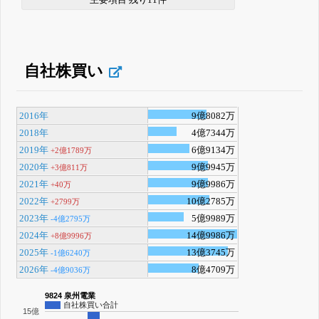
主要項目 残り11件
自社株買い
2016年
9億8082万
2018年
4億7344万
2019年
6億9134万
+2億1789万
2020年
9億9945万
+3億811万
2021年
9億9986万
+40万
2022年
10億2785万
+2799万
2023年
5億9989万
-4億2795万
2024年
14億9986万
+8億9996万
2025年
13億3745万
-1億6240万
2026年
8億4709万
-4億9036万
9824 泉州電業
自社株買い合計
15億