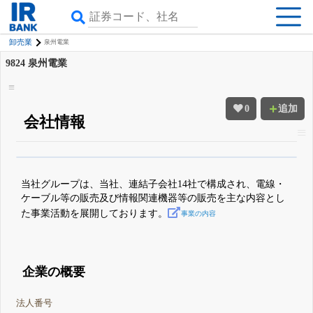
卸売業
泉州電業
9824
泉州電業
0
追加
会社情報
β版IRBANKでは、
8月24日まで完全無料
四半期業績・決算の進捗
がさらに
詳しく見られる
無料でβ版をはじめる
当社グループは、当社、連結子会社14社で構成され、電線・
登録すると永久30%OFFと米株版の先行利用も付きます
ケーブル等の販売及び情報関連機器等の販売を主な内容とし
た事業活動を展開しております。
事業の内容
企業の概要
法人番号