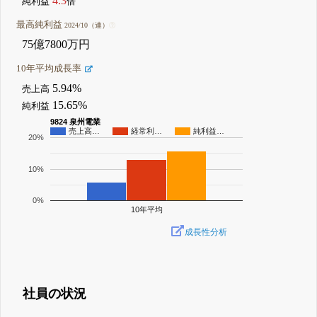
4.3
純利益
倍
最高純利益
2024/10（連）
75億7800万円
10年平均成長率
5.94%
売上高
15.65%
純利益
9824 泉州電業
売上高…
経常利…
純利益…
20%
10%
0%
10年平均
成長性分析
社員の状況