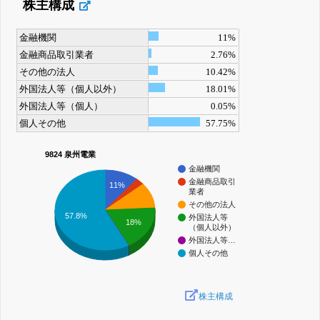
株主構成
金融機関
11%
金融商品取引業者
2.76%
その他の法人
10.42%
外国法人等（個人以外）
18.01%
外国法人等（個人）
0.05%
個人その他
57.75%
9824 泉州電業
金融機関
金融商品取引
11%
業者
その他の法人
57.8%
外国法人等
18%
（個人以外）
外国法人等…
個人その他
株主構成