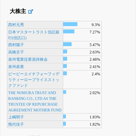
大株主
西村元秀
9.3%
日本マスタートラスト信託銀
7.27%
行(信託口)
西村陽子
5.47%
高橋京子
2.63%
泉州電業従業員持株会
2.46%
泉州産業
2.41%
ビービーエイチフォーフィデ
2.4%
リティーロープライスストッ
クファンド
THE NOMURA TRUST AND
2.02%
BANKING CO., LTD.AS THE
TRUSTEE OF REPURCHASE
AGREEMENT MOTHER FUND
上嶋明子
1.83%
熊代佳子
1.82%