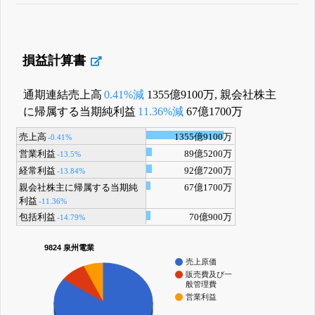
損益計算書
通期連結売上高
0.41%減
1355億9100万, 親会社株主
に帰属する当期純利益
11.36%減
67億1700万
売上高
1355億9100万
-0.41%
営業利益
89億5200万
-13.5%
経常利益
92億7200万
-13.84%
親会社株主に帰属する当期純
67億1700万
利益
-11.36%
包括利益
70億900万
-14.79%
9824 泉州電業
売上原価
販売費及び一
般管理費
営業利益