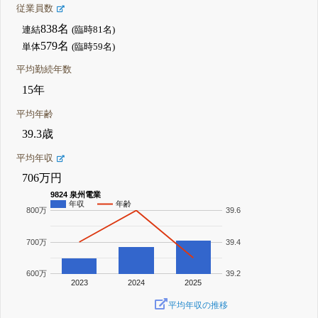
従業員数
838名
連結
(臨時81名)
579名
単体
(臨時59名)
平均勤続年数
15年
平均年齢
39.3歳
平均年収
706万円
9824 泉州電業
年収
年齢
800万
39.6
700万
39.4
600万
39.2
2023
2024
2025
平均年収の推移