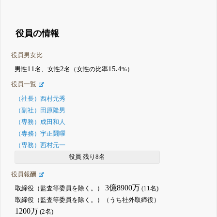
役員の情報
役員男女比
11
2
15.4
男性
名、女性
名（女性の比率
%）
役員一覧
（社長）西村元秀
（副社）田原隆男
（専務）成田和人
（専務）宇正鬪曜
（専務）西村元一
役員 残り8名
役員報酬
3億8900万
取締役（監査等委員を除く。）
(11名)
取締役（監査等委員を除く。）（うち社外取締役）
1200万
(2名)