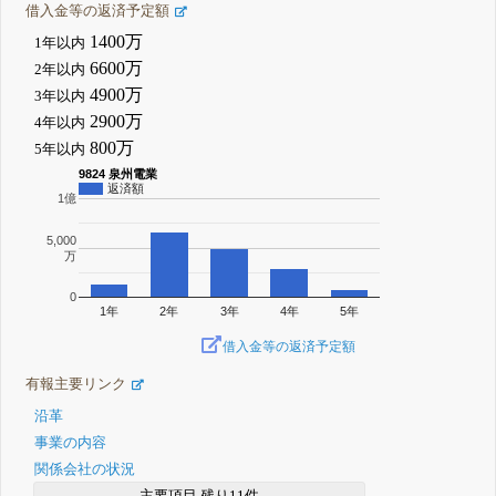
借入金等の返済予定額
1400万
1年以内
6600万
2年以内
4900万
3年以内
2900万
4年以内
800万
5年以内
9824 泉州電業
返済額
1億
5,000
万
0
1年
2年
3年
4年
5年
借入金等の返済予定額
有報主要リンク
沿革
事業の内容
関係会社の状況