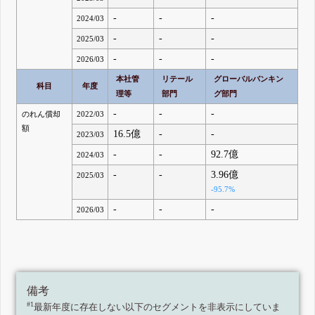
-
-
-
2024/03
-
-
-
2025/03
-
-
-
2026/03
本社管
リテール
グローバルバンキン
科目
年度
理等
部門
グ部門
-
-
-
のれん償却
2022/03
額
16.5億
-
-
2023/03
-
-
92.7億
2024/03
-
-
3.96億
2025/03
-95.7%
-
-
-
2026/03
備考
#1
最新年度に存在しない以下のセグメントを非表示にしていま