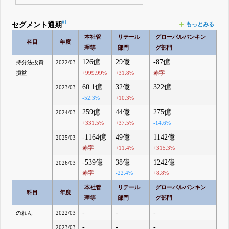
#1
セグメント通期
もっとみる
本社管
リテール
グローバルバンキン
科目
年度
理等
部門
グ部門
126億
29億
-87億
持分法投資
2022/03
損益
+999.99%
+31.8%
赤字
60.1億
32億
322億
2023/03
-52.3%
+10.3%
259億
44億
275億
2024/03
+331.5%
+37.5%
-14.6%
-1164億
49億
1142億
2025/03
赤字
+11.4%
+315.3%
-539億
38億
1242億
2026/03
赤字
-22.4%
+8.8%
本社管
リテール
グローバルバンキン
科目
年度
理等
部門
グ部門
-
-
-
のれん
2022/03
-
-
-
2023/03