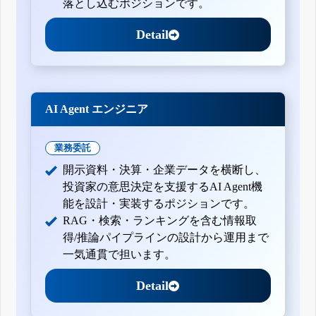
落とし込むポジションです。
Detail
AI Agent エンジニア
業務委託
開示資料・決算・企業データを横断し、
投資家の意思決定を支援するAI Agent機
能を設計・実装するポジションです。
RAG・検索・ランキングを含む情報取
得/推論パイプラインの設計から運用まで
一気通貫で担います。
Detail