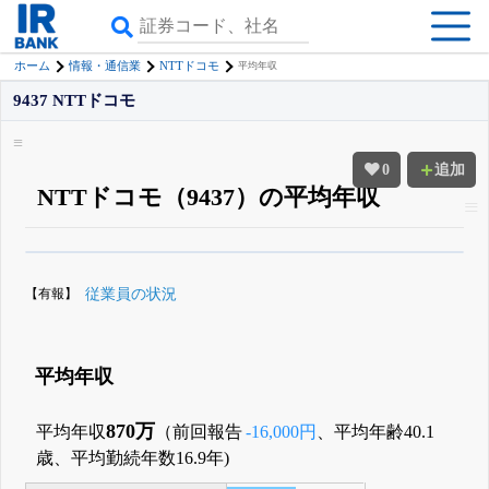
ホーム
情報・通信業
NTTドコモ
平均年収
9437 NTTドコモ
0
追加
NTTドコモ（9437）の平均年収
β版IRBANKでは、
8月24日まで完全無料
役員の兼任・大株主
がさらに詳し
く追える
無料でβ版をはじめる
【有報】
従業員の状況
登録すると永久30%OFFと米株版の先行利用も付きます
平均年収
870万
平均年収
（前回報告
-16,000円
、平均年齢40.1
歳、平均勤続年数16.9年)