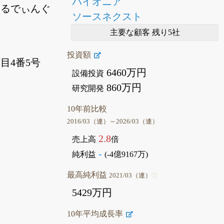
パイオニア
ーるでぃんぐ
ソースネクスト
主要な顧客 残り5社
投資額
目4番5号
6460万円
設備投資
860万円
研究開発
10年前比較
2016/03（連）～2026/03（連）
2.8
売上高
倍
-
純利益
(-4億9167万)
最高純利益
2021/03（連）
5429万円
10年平均成長率