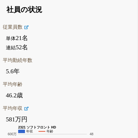
社員の状況
従業員数
21名
単体
52名
連結
平均勤続年数
5.6年
平均年齢
46.2歳
平均年収
581万円
2321 ソフトフロント HD
年収
年齢
600万
48