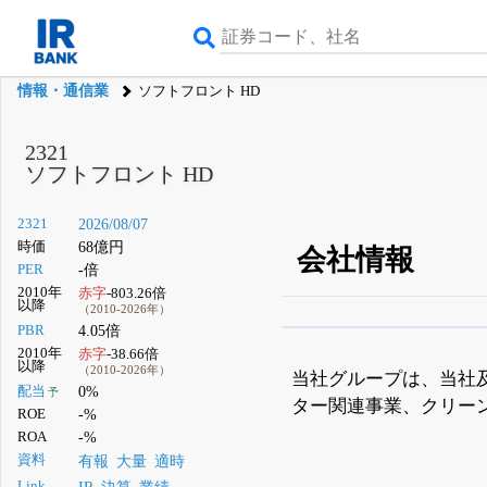
情報・通信業
ソフトフロント HD
2321
ソフトフロント HD
2321
2026/08/07
時価
68億円
会社情報
PER
-倍
2010年
赤字
-803.26倍
以降
（2010-2026年）
PBR
4.05倍
β版IRBANKでは、
8月
2010年
赤字
-38.66倍
以降
（2010-2026年）
無料
当社グループは、当社
配当
0%
予
ター関連事業、クリー
登録すると永久30%
ROE
-%
ROA
-%
資料
有報
大量
適時
Link