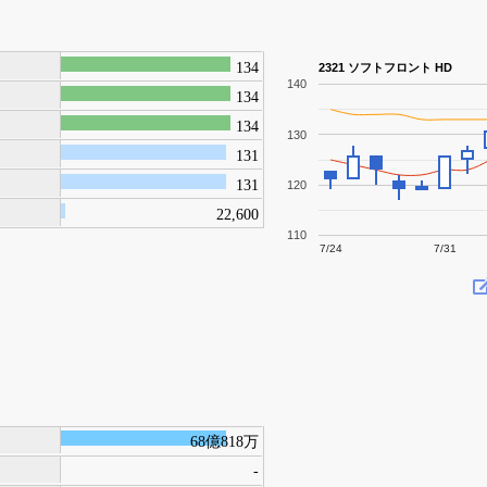
134
2321 ソフトフロント HD
140
134
134
130
131
131
120
22,600
110
7/24
7/31
68億818万
-