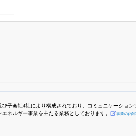
四半期業績・決算の進捗
がさらに詳しく見られる
24日まで完全無料
でβ版をはじめる
及び子会社4社により構成されており、コミュニケーション
ンエネルギー事業を主たる業務としております。
OFFと米株版の先行利用も付きます
事業の内容