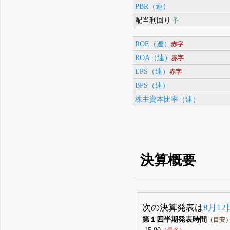
PBR（連）
配当利回り
予
ROE（連）
赤字
ROA（連）
赤字
EPS（連）
赤字
BPS（連）
株主資本比率（連）
決算概要
次の決算発表は
8月12
第１四半期発表時間
（目安
15:00