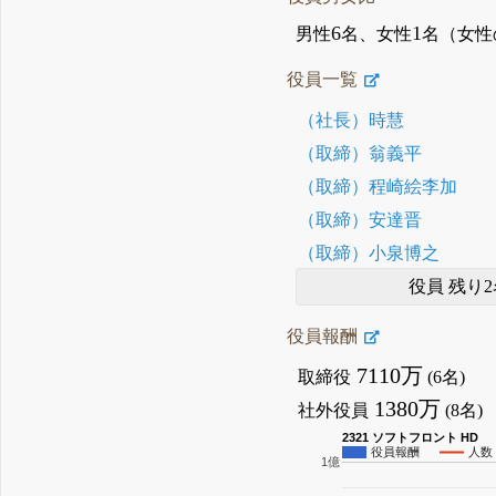
6
1
男性
名、女性
名（女性
役員一覧
（社長）時慧
（取締）翁義平
（取締）程崎絵李加
（取締）安達晋
（取締）小泉博之
役員 残り2
役員報酬
7110万
取締役
(6名)
1380万
社外役員
(8名)
2321 ソフトフロント HD
役員報酬
人数
1億