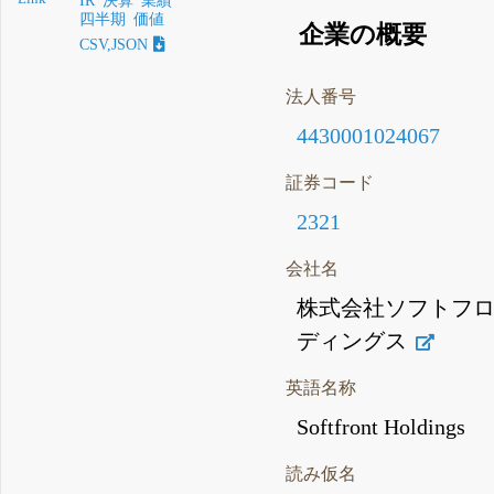
IR
決算
業績
四半期
価値
企業の概要
CSV,JSON
法人番号
4430001024067
証券コード
2321
会社名
株式会社ソフトフ
ディングス
英語名称
Softfront Holdings
読み仮名