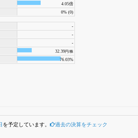
4.05倍
0% (0)
-
-
-
32.39
円/株
76.03%
日
を予定しています。
過去の決算をチェック
）