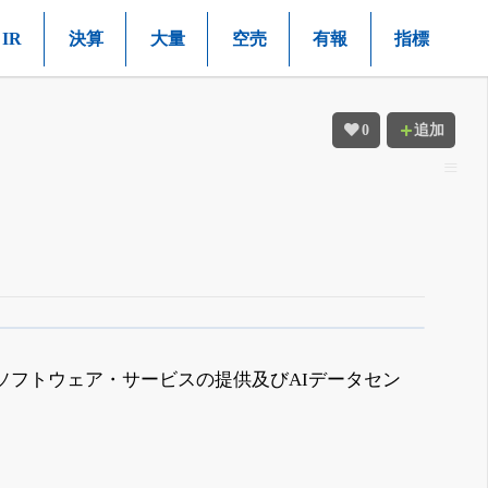
IR
決算
大量
空売
有報
指標
0
追加
ソフトウェア・サービスの提供及びAIデータセン