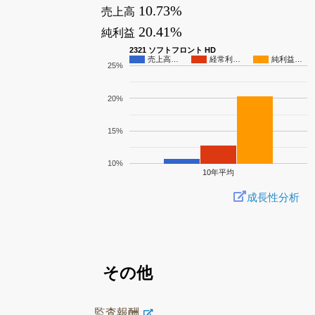
10.73%
売上高
20.41%
純利益
2321 ソフトフロント HD
売上高…
経常利…
純利益…
25%
20%
15%
10%
10年平均
成長性分析
その他
監査報酬