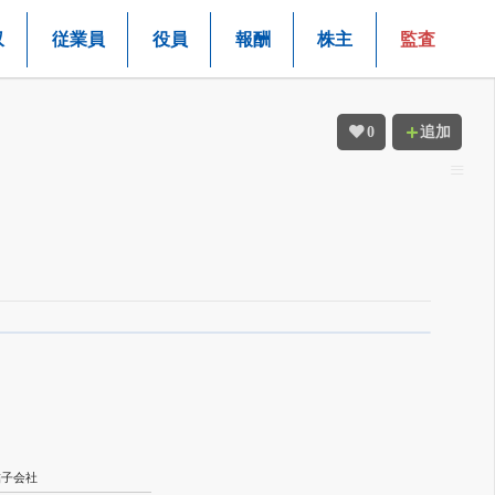
収
従業員
役員
報酬
株主
監査
0
追加
結子会社