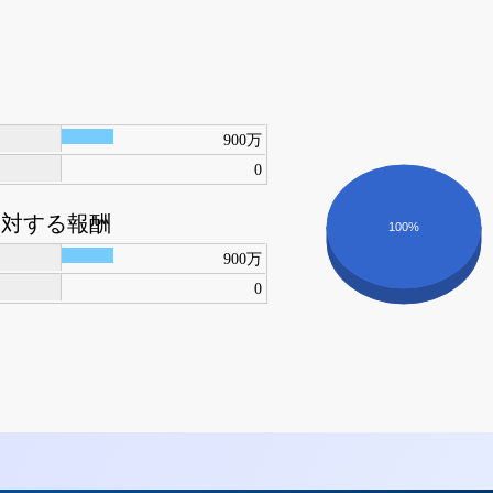
900万
0
に対する報酬
100%
900万
0