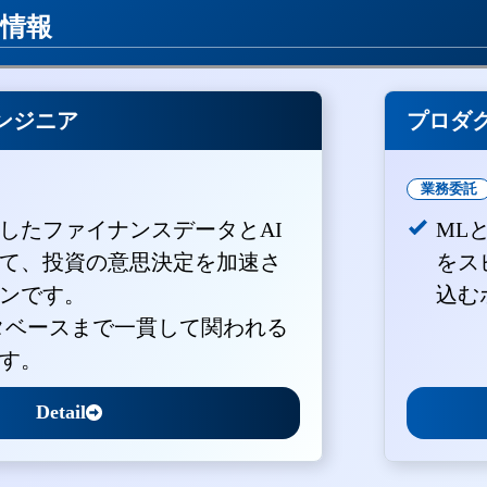
用情報
ンジニア
プロダ
業務委託
積したファイナンスデータとAI
ML
て、投資の意思決定を加速さ
をス
ンです。
込む
ータベースまで一貫して関われる
す。
Detail