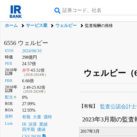
ホーム
サービス業
ウェルビー
監査報酬の推移
6556 ウェルビー
6556
2024/06/10
時価
298億円
PER
24.57倍
2018年
赤字
-65.52倍
ウェルビー（6
以降
（2018-2024年）
PBR
6.66倍
2018年
2.49-25.92倍
以降
（2018-2024年）
β版IRBANKでは、
8月
配当
0%
予
ROE
27.09%
無料
【有報】
監査公認会計士
ROA
12.93%
登録すると永久30%
資料
有報
大量
適時
2023年3月期の監
Link
IR
決算
業績
四半期
価値
2017年3月
CSV,JSON