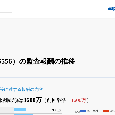
年
556）の監査報酬の推移
四半期業績・決算の進捗
がさらに詳しく見られる
24日まで完全無料
でβ版をはじめる
等に対する報酬の内容
OFFと米株版の先行利用も付きます
3600万
査報酬総額は
（前回報告
+1600万
）
900万
提出会社
連
4,000