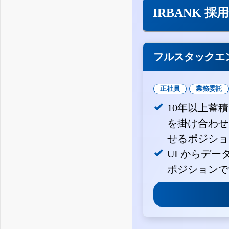
IRBANK 採
フルスタックエ
正社員
業務委託
10年以上蓄
を掛け合わせ
せるポジショ
UI からデ
ポジションで