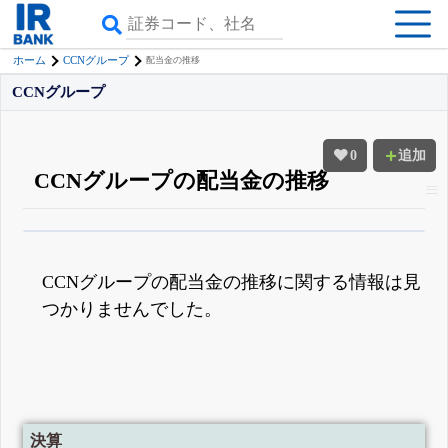
ホーム
CCNグループ
配当金の推移
CCNグループ
0
追加
CCNグループの配当金の推移
β版IRBANKでは、
8月24日まで完全無料
配当・優待の推移
がさらに詳しく
見られる
無料でβ版をはじめる
CCNグループの配当金の推移に関する情報は見
登録すると永久30%OFFと米株版の先行利用も付きます
つかりませんでした。
決算