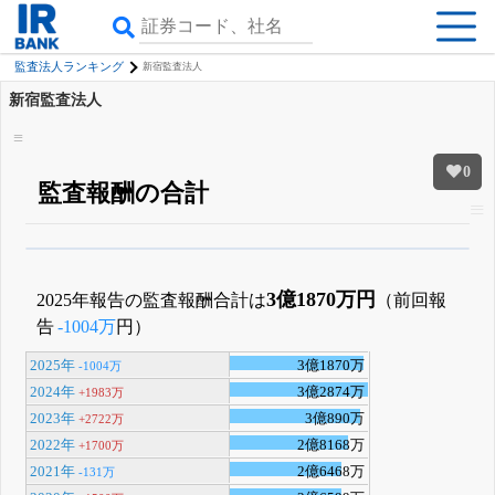
監査法人ランキング
新宿監査法人
新宿監査法人
0
監査報酬の合計
β版IRBANKでは、
8月24日まで完全無料
銘柄スクリーニング
がさらに詳し
くできる
無料でβ版をはじめる
3億1870万円
2025年報告の監査報酬合計は
（前回報
登録すると永久30%OFFと米株版の先行利用も付きます
告
-1004万
円）
2025年
3億1870万
-1004万
2024年
3億2874万
+1983万
2023年
3億890万
+2722万
2022年
2億8168万
+1700万
2021年
2億6468万
-131万