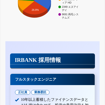
ィア HD
2349 エヌアイ
26.8%
デイ
9691 両毛シス
テムズ
IRBANK 採用情報
フルスタックエンジニア
正社員
業務委託
10年以上蓄積したファイナンスデータと