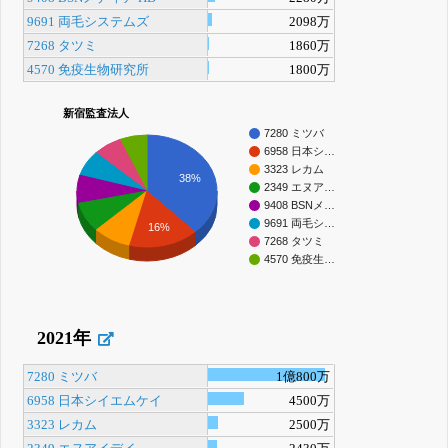
9691 両毛システムズ
2098万
7268 タツミ
1860万
4570 免疫生物研究所
1800万
新宿監査法人
7280 ミツバ
6958 日本シ…
3323 レカム
38%
2349 エヌア…
9408 BSNメ…
9691 両毛シ…
16%
7268 タツミ
4570 免疫生…
2021年
7280 ミツバ
1億800万
6958 日本シイエムケイ
4500万
3323 レカム
2500万