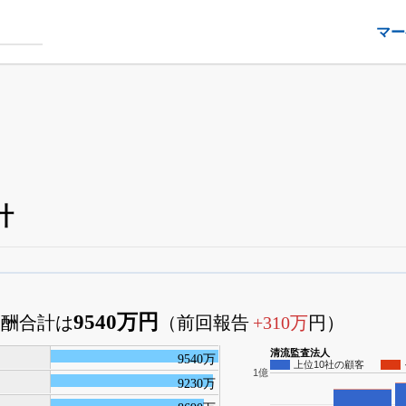
マー
計
銘柄スクリーニング
がさらに詳しくできる
24日まで完全無料
でβ版をはじめる
9540万円
報酬合計は
（前回報告
+310万
円）
OFFと米株版の先行利用も付きます
清流監査法人
9540万
上位10社の顧客
1億
9230万