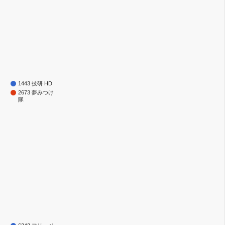
1443 技研 HD
2673 夢みつけ
隊