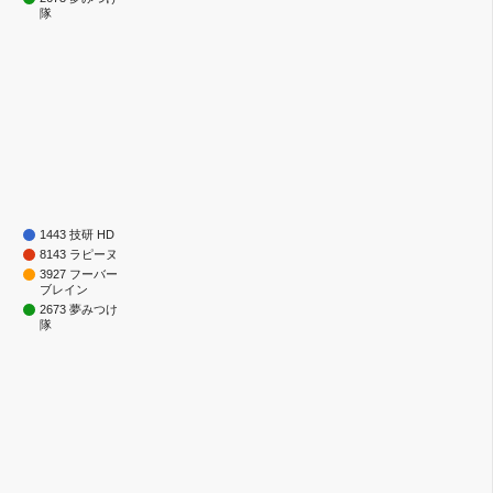
隊
1443 技研 HD
8143 ラピーヌ
3927 フーバー
ブレイン
2673 夢みつけ
隊