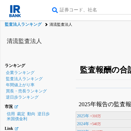
監査法人ランキング
清流監査法人
清流監査法人
ランキング
監査報酬の合
企業ランキング
監査法人ランキング
年間値上がり率
買長・売長ランキング
β版IRBANKでは、
8月
逆日歩ランキング
無料
2025年報告の監査
市況
登録すると永久30%
信用
裁定
動向
逆日歩
2025年
+310万
米国債金利
2024年
+540万
Link