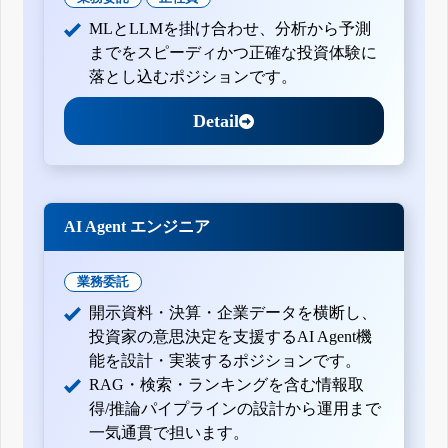
MLとLLMを掛け合わせ、分析から予測
までをスピーディかつ正確な投資体験に
落とし込むポジションです。
Detail
AI Agent エンジニア
業務委託
開示資料・決算・企業データを横断し、
投資家の意思決定を支援するAI Agent機
能を設計・実装するポジションです。
RAG・検索・ランキングを含む情報取
得/推論パイプラインの設計から運用まで
一気通貫で担います。