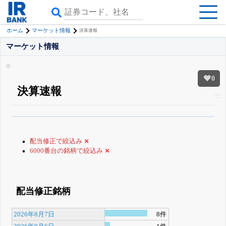
ホーム
マーケット情報
決算速報
マーケット情報
0
決算速報
β版IRBANKでは、
8月24日まで完全無料
銘柄スクリーニング
がさらに詳し
くできる
無料でβ版をはじめる
配当修正で絞込み
登録すると永久30%OFFと米株版の先行利用も付きます
6000番台の銘柄で絞込み
配当修正銘柄
2026年8月7日
8件