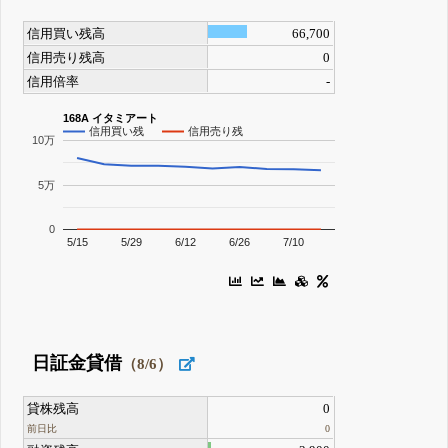
信用買い残高
66,700
信用売り残高
0
信用倍率
-
168A イタミアート
信用買い残
信用売り残
10万
5万
0
5/15
5/29
6/12
6/26
7/10
日証金貸借
（8/6）
貸株残高
0
前日比
0