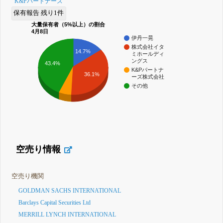
K&Pパートナーズ
保有報告 残り1件
大量保有者（5%以上）の割合
4月8日
伊丹一晃
株式会社イタ
14.7%
ミホールディ
ングス
43.4%
K&Pパートナ
36.1%
ーズ株式会社
その他
空売り情報
空売り機関
GOLDMAN SACHS INTERNATIONAL
Barclays Capital Securities Ltd
MERRILL LYNCH INTERNATIONAL