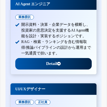
AI Agent エンジニア
業務委託
開示資料・決算・企業データを横断し、
投資家の意思決定を支援するAI Agent機
能を設計・実装するポジションです。
RAG・検索・ランキングを含む情報取
得/推論パイプラインの設計から運用まで
一気通貫で担います。
Detail
UI/UXデザイナー
業務委託
正社員