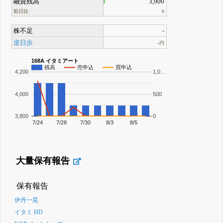
融資残高
3,900
前日比
0
株不足
-
逆日歩
-
円
168A イタミアート
残高
売申込
買申込
4,200
1,0…
4,000
500
3,800
0
7/24
7/28
7/30
8/3
8/5
大量保有報告
保有報告
伊丹一晃
イタミ HD