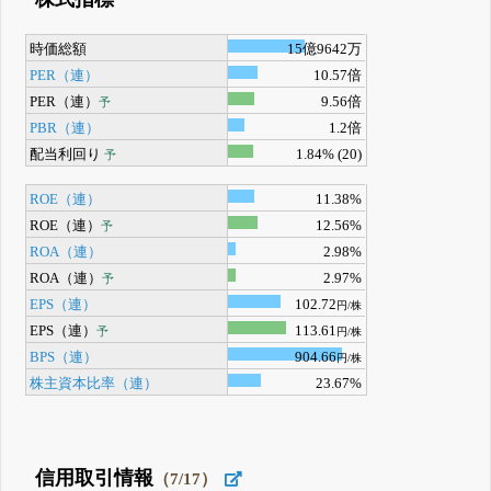
時価総額
15億9642万
PER（連）
10.57倍
PER（連）
9.56倍
予
PBR（連）
1.2倍
配当利回り
1.84% (20)
予
ROE（連）
11.38%
ROE（連）
12.56%
予
ROA（連）
2.98%
ROA（連）
2.97%
予
EPS（連）
102.72
円/株
EPS（連）
113.61
予
円/株
BPS（連）
904.66
円/株
株主資本比率（連）
23.67%
信用取引情報
（7/17）