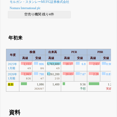
モルガン・スタンレーMUFG証券株式会社
Nomura International plc
空売り機関 残り4件
年初来
株価
出来高
PER
PBR
年度
高値
安値
高値
高値
安値
高値
安値
2025年
2,153
806
5,763,600
18.17
6.8
2.63
0.98
1月期
4/9
8/6
4/9
2026年
2,063
790
1,261,200
20.03
7.67
2.28
0.87
1月期
8/26
4/7
2/19
最新
1,086
1,400
9.56
1.2
予想
実績
2026/8/7
資料