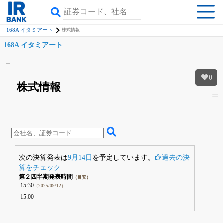
168A イタミアート
株式情報
168A イタミアート
0
株式情報
β版IRBANKでは、
8月24日まで完全無料
四半期業績・決算の進捗
がさらに
詳しく見られる
無料でβ版をはじめる
登録すると永久30%OFFと米株版の先行利用も付きます
次の決算発表は
9月14日
を予定しています。
過去の決
算をチェック
第２四半期発表時間
（目安）
15:30
（2025/09/12）
15:00