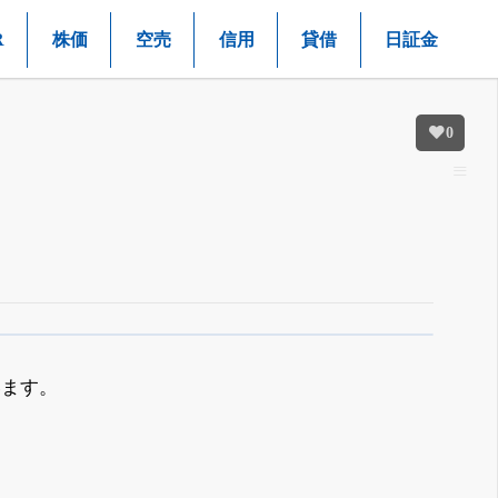
R
株価
空売
信用
貸借
日証金
0
います。