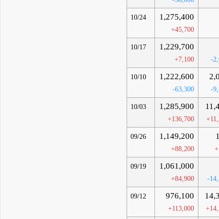
1,275,400
10/24
+45,700
1,229,700
10/17
+7,100
-2
1,222,600
2,
10/10
-63,300
-9
1,285,900
11,
10/03
+136,700
+11
1,149,200
09/26
+88,200
+
1,061,000
09/19
+84,900
-14
976,100
14,
09/12
+113,000
+14,