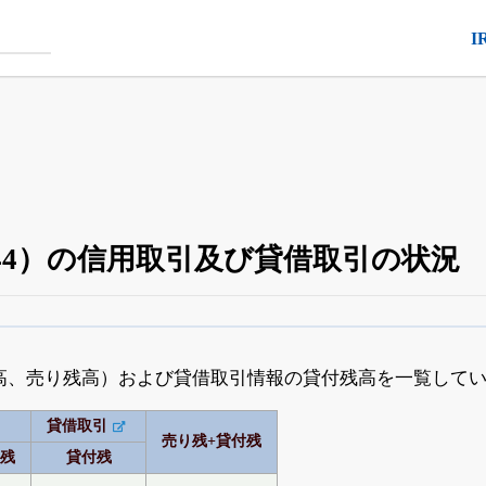
I
44）の信用取引及び貸借取引の状況
空売り・信用需給
がさらに詳しく見られる
24日まで完全無料
でβ版をはじめる
高、売り残高）および貸借取引情報の貸付残高を一覧して
OFFと米株版の先行利用も付きます
貸借取引
売り残+貸付残
り残
貸付残