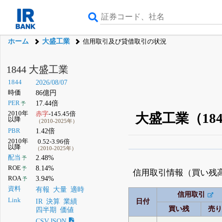
ホーム
大盛工業
信用取引及び貸借取引の状況
1844 大盛工業
1844
2026/08/07
時価
86億円
PER
17.44倍
予
2010年
赤字
-145.45倍
大盛工業（18
以降
（2010-2025年）
PBR
1.42倍
2010年
0.52-3.96倍
以降
（2010-2025年）
β版IRBANKでは、
8月
配当
2.48%
予
ROE
8.14%
予
無料
信用取引情報（買い残
ROA
3.94%
予
登録すると永久30%
資料
有報
大量
適時
信用取引
Link
IR
決算
業績
日付
買い残
売
四半期
価値
CSV,JSON