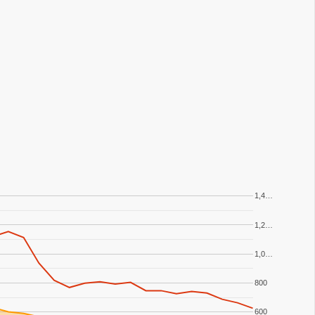
1,4…
1,2…
1,0…
800
600