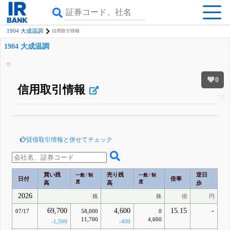
1904 大成温調
信用取引情報
1904 大成温調
0
信用取引情報
β版IRBANKでは、
8月24日まで完全無料
空売り・信用需給
がさらに詳しく
見られる
無料でβ版をはじめる
貸借取引情報と併せてチェック
登録すると永久30%OFFと米株版の先行利用も付きます
買い残
売り残
逆日
一般 / 制
一般 / 制
日付
倍率
度
度
高
高
歩
2026
株
株
倍
円
69,700
4,600
15.15
-
07/17
58,000
0
11,700
4,600
-1,500
-400