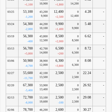
10,900
14,200
+1,100
+1,800
53,100
12,400
4.28
-
03/25
43,200
0
9,900
12,400
-1,200
+2,500
54,300
9,900
5.48
-
03/24
44,200
0
10,100
9,900
-2,000
+1,400
56,300
8,500
6.62
-
03/19
43,800
0
12,500
8,500
-400
+2,000
56,700
6,500
8.72
-
03/13
42,700
0
14,000
6,500
+5,800
+200
50,900
6,300
8.08
-
03/06
38,900
0
12,000
6,300
-4,700
+3,800
55,600
2,500
22.24
-
02/27
42,100
0
13,500
2,500
-11,700
67,300
2,500
26.92
-
02/20
53,900
0
13,400
2,500
-5,400
72,700
2,500
29.08
-
02/13
53,100
0
19,600
2,500
-6,000
-100
78,700
2,600
30.27
-
02/06
46,200
0