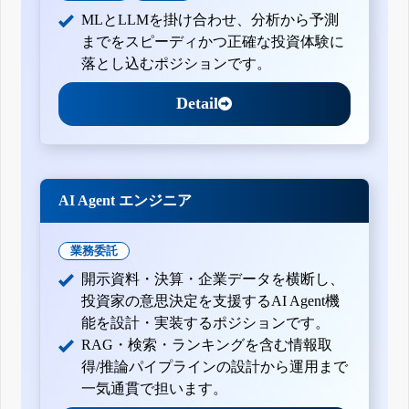
MLとLLMを掛け合わせ、分析から予測
までをスピーディかつ正確な投資体験に
落とし込むポジションです。
Detail
AI Agent エンジニア
業務委託
開示資料・決算・企業データを横断し、
投資家の意思決定を支援するAI Agent機
能を設計・実装するポジションです。
RAG・検索・ランキングを含む情報取
得/推論パイプラインの設計から運用まで
一気通貫で担います。