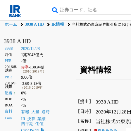
ホーム
3938 A HD
IR情報
当社株式の東京証券取引所におけ
3938 A HD
3938
2020/12/28
時価
1兆3043億円
PER
-倍
2016年
赤字
-138.94倍
資料情報
以降
（2016-2019年）
PBR
9.06倍
2016年
3.69-8.18倍
以降
（2016-2019年）
β版IRBANKでは、
8月
配当
0%
予
ROE
-%
無料
【提出】
3938 A HD
ROA
-%
登録すると永久30%
【日時】
2020年12月28日
資料
有報
大量
適時
Link
IR
決算
業績
【名称】
当社株式の東京
四半期
価値
【資料】
PDFをみる
CSV,JSON