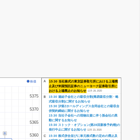
15:30 当社株式の東京証券取引所における上場廃
株価
A
止及び米国預託証券のニューヨーク証券取引所に
おける上場廃止のお知らせ
12月 28, 2020
5375
5375
15:30 連結子会社との吸収分割(簡易吸収分割・略
B
式吸収分割)に関するお知らせ
15:30 汐留Zホールディングス合同会社との吸収合
5370
5370
併契約締結に関するお知らせ
15:30 当社子会社への現物出資に伴う孫会社の異
動に関するお知らせ
5365
5365
15:30 ストック・オプション(第28回新株予約権)の
発行中止に関するお知らせ
12月 23, 2020
B
5360
5360
15:30 株式併合並びに単元株式数の定めの廃止及
C