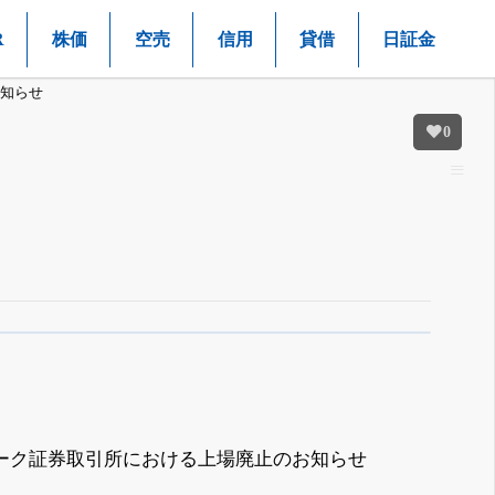
R
株価
空売
信用
貸借
日証金
知らせ
0
ーク証券取引所における上場廃止のお知らせ