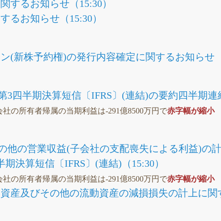
するお知らせ（15:30）
るお知らせ（15:30）
ン(新株予約権)の発行内容確定に関するお知らせ（1
2月期第3四半期決算短信〔IFRS〕(連結)の要約四半
Q親会社の所有者帰属の当期利益は-291億8500万円で
赤字幅が縮小
その他の営業収益(子会社の支配喪失による利益)の計上
半期決算短信〔IFRS〕(連結)（15:30）
Q親会社の所有者帰属の当期利益は-291億8500万円で
赤字幅が縮小
資産及びその他の流動資産の減損損失の計上に関する