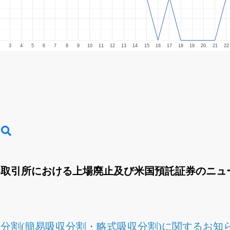
3
4
5
6
7
8
9
10
11
12
13
14
15
16
17
18
19
20
21
22
券取引所における上場廃止及び米国預託証券のニュ
分割(簡易吸収分割・略式吸収分割)に関するお知らせ