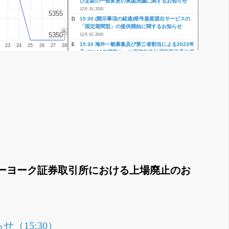
び定款の一部変更の承認決議に関するお知らせ
12月 15, 2020
5355
5355
15:30 (開示事項の経過)暗号資産貸出サービスの
D
「固定期間型」の提供開始に関するお知らせ
A
5350
5350
12月 02, 2020
15:30 海外一般募集及び第三者割当による2023年
E
23
24
25
26
27
28
及び2025年満期ユーロ円建転換社債型新株予約権
付社債の期限前償還に関するお知らせ
11月 24, 2020
ーヨーク証券取引所における上場廃止のお
（15:30）