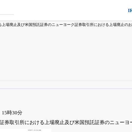
I
る上場廃止及び米国預託証券のニューヨーク証券取引所における上場廃止のお
四半期業績・決算の進捗
がさらに詳しく見られる
24日まで完全無料
でβ版をはじめる
OFFと米株版の先行利用も付きます
 15時30分
証券取引所における上場廃止及び米国預託証券のニューヨ