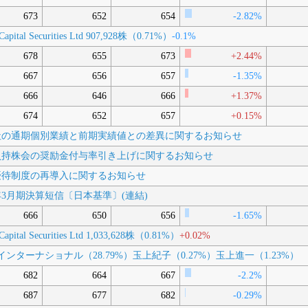
673
652
654
-2.82%
Capital Securities Ltd
907,928株（0.71%）
-0.1%
678
655
673
+2.44%
667
656
657
-1.35%
666
646
666
+1.37%
674
652
657
+0.15%
子会社の通期個別業績と前期実績値との差異に関するお知らせ
従業員持株会の奨励金付与率引き上げに関するお知らせ
株主優待制度の再導入に関するお知らせ
026年3月期決算短信〔日本基準〕(連結)
666
650
656
-1.65%
Capital Securities Ltd
1,033,628株（0.81%）
+0.02%
ンターナショナル（28.79%）
玉上紀子（0.27%）
玉上進一（1.23%）
682
664
667
-2.2%
687
677
682
-0.29%