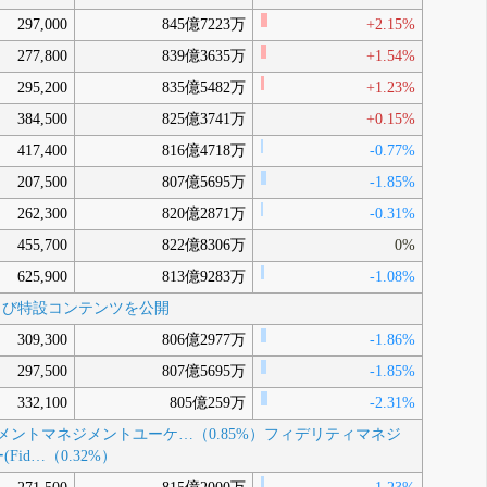
4月 06, 2026
297,000
845億7223万
+2.15%
取締役会(2025年10月29日)での決議
Y
（自社株買い）
277,800
839億3635万
状況(取得期間2025年11月10日～2026年3月24
+1.54%
日)
4月 02, 2026
295,200
835億5482万
+1.23%
16:00 執行役員の人事異動に関するお知
Z
（IR情報）
らせ
3月 17, 2026
384,500
825億3741万
+0.15%
12:30 PIグループ、「健康経営優良法人
AA
（IR情報）
2026（大規模法人部門）」5年連続で認定
417,400
816億4718万
-0.77%
3月 16, 2026
207,500
807億5695万
-1.85%
262,300
820億2871万
-0.31%
455,700
822億8306万
0%
625,900
813億9283万
-1.08%
および特設コンテンツを公開
309,300
806億2977万
-1.86%
297,500
807億5695万
-1.85%
332,100
805億259万
-2.31%
ントマネジメントユーケ…（0.85%）
フィデリティマネジ
d…（0.32%）