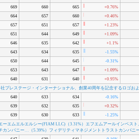
669
660
665
+0.76%
664
657
660
+0.46%
657
651
657
+1.23%
651
644
649
+1.09%
646
635
642
+1.1%
643
634
635
-1.55%
650
644
645
-0.31%
653
643
647
+1.09%
640
631
640
+0.95%
 株式会社プレステージ・インターナショナル、創業40周年を記念するロゴ
640
633
634
-0.16%
639
632
635
+0.32%
639
630
633
-1.25%
ーエムエルエルシー(FIAM LLC)（3.31%）
エフエムアールインベストメ
カンパニー…（5.39%）
フィデリティマネジメントトラストカンパニー(Fi