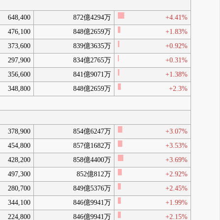
Barclays Capital Securities Ltd
P
（空売り報告）
1,033,628株（0.81%）
+0.02%
648,400
872億4294万
+4.41%
16:00 2026年3月期決算短信〔日本基
（IR情報）
476,100
848億2659万
準〕(連結)
+1.83%
16:00 株主優待制度の再導入に関するお
（IR情報）
373,600
839億3635万
+0.92%
知らせ
16:00 従業員持株会の奨励金付与率引き
（IR情報）
297,900
834億2765万
+0.31%
上げに関するお知らせ
16:00 子会社の通期個別業績と前期実績
（IR情報）
356,600
841億9071万
+1.38%
値との差異に関するお知らせ
5月 13, 2026
タマガミインターナショナル
Q
（5%ルール）
348,800
848億2659万
+2.3%
（28.79%）
玉上紀子（0.27%）
玉上進一
（1.23%）
5月 12, 2026
Barclays Capital Securities Ltd
R
（空売り報告）
1,009,828株（0.79%）
-0.15%
5月 11, 2026
Barclays Capital Securities Ltd
S
（空売り報告）
378,900
854億6247万
+3.07%
1,206,828株（0.94%）
+0.14%
5月 07, 2026
Barclays Capital Securities Ltd
T
454,800
857億1682万
（空売り報告）
+3.53%
1,017,728株（0.8%）
+0.05%
5月 01, 2026
428,200
858億4400万
+3.69%
Barclays Capital Securities Ltd
U
（空売り報告）
962,228株（0.75%）
+0.06%
4月 30, 2026
497,300
852億812万
+2.92%
Barclays Capital Securities Ltd
V
（空売り報告）
883,828株（0.69%）
+0.16%
4月 28, 2026
280,700
849億5376万
+2.45%
Barclays Capital Securities Ltd
W
（空売り報告）
344,100
846億9941万
+1.99%
683,228株（0.53%）
再IN
4月 24, 2026
16:30 2026年３月期 決算説明会（アナ
X
（IR情報）
224,800
846億9941万
+2.15%
リスト・機関投資家向け）開催のご案内