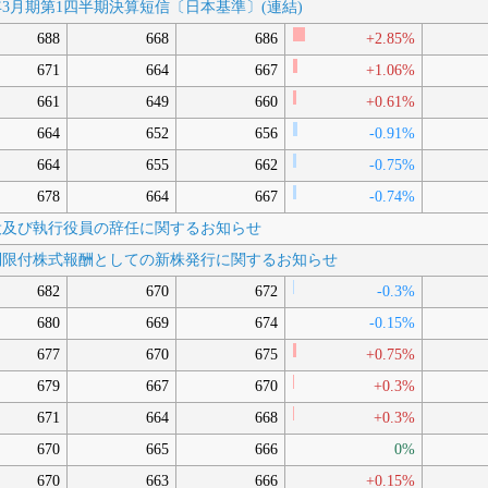
027年3月期第1四半期決算短信〔日本基準〕(連結)
688
668
686
+2.85%
671
664
667
+1.06%
661
649
660
+0.61%
664
652
656
-0.91%
664
655
662
-0.75%
678
664
667
-0.74%
取締役及び執行役員の辞任に関するお知らせ
譲渡制限付株式報酬としての新株発行に関するお知らせ
682
670
672
-0.3%
680
669
674
-0.15%
677
670
675
+0.75%
679
667
670
+0.3%
671
664
668
+0.3%
670
665
666
0%
670
663
666
+0.15%