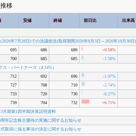
価推移
値
安値
終値
前日比
出来高
2026年7月28日)での決議状況(取得期間2026年8月3日～2026年10月30日
695
686
689
+0.58%
700
685
685
-1.58%
クス・パートナーズ（4.14%）
712
692
696
-1.97%
727
708
710
-2.74%
733
720
730
-0.27%
739
704
732
+6.71%
027年3月期第1四半期決算説明資料
創業40周年記念株主優待の実施に関するお知らせ
自己株式取得に係る事項の決定に関するお知らせ