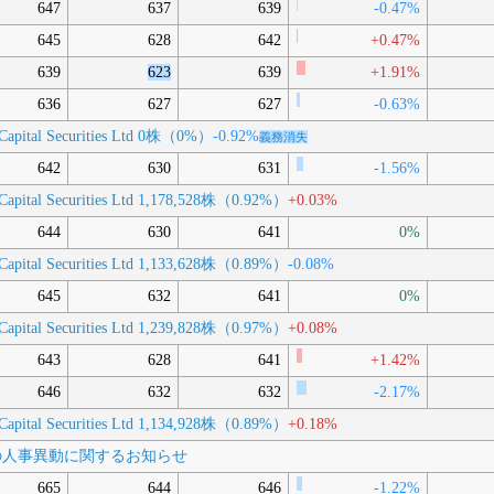
647
637
639
-0.47%
645
628
642
+0.47%
639
623
639
+1.91%
636
627
627
-0.63%
Capital Securities Ltd
0株（0%）
-0.92%
義務消失
642
630
631
-1.56%
Capital Securities Ltd
1,178,528株（0.92%）
+0.03%
644
630
641
0%
Capital Securities Ltd
1,133,628株（0.89%）
-0.08%
645
632
641
0%
Capital Securities Ltd
1,239,828株（0.97%）
+0.08%
643
628
641
+1.42%
646
632
632
-2.17%
Capital Securities Ltd
1,134,928株（0.89%）
+0.18%
役員の人事異動に関するお知らせ
665
644
646
-1.22%