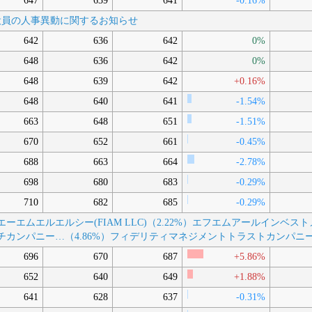
647
639
641
-0.16%
執行役員の人事異動に関するお知らせ
642
636
642
0%
648
636
642
0%
648
639
642
+0.16%
648
640
641
-1.54%
663
648
651
-1.51%
670
652
661
-0.45%
688
663
664
-2.78%
698
680
683
-0.29%
710
682
685
-0.29%
ーエムエルエルシー(FIAM LLC)（2.22%）
エフエムアールインベストメ
カンパニー…（4.86%）
フィデリティマネジメントトラストカンパニー(Fi
696
670
687
+5.86%
652
640
649
+1.88%
641
628
637
-0.31%