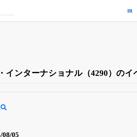
IR
・インターナショナル（4290）の
四半期業績・決算の進捗
がさらに詳しく見られる
24日まで完全無料
でβ版をはじめる
OFFと米株版の先行利用も付きます
/08/05