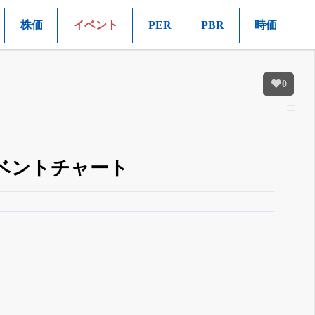
株価
イベント
PER
PBR
時価
0
イベントチャート