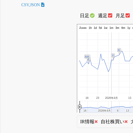
CSV,JSON
日足
週足
月足
Zoom:
1h
1d
5d
1w
1m
3m
6m
1y
X
Y
AA
Z
16
23
2026年4月
13
16
16
2026年4月
2026年4月
6
6
13
13
IR情報
自社株買い