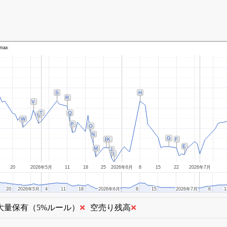
max
S
H
R
V
T
Q
U
W
P
O
N
G
L
K
F
E
M
J
I
20
2026年5月
11
18
25
2026年6月
8
15
22
2026年7月
20
20
2026年5月
2026年5月
4
4
11
11
18
18
2026年6月
2026年6月
8
8
15
15
2026年7月
2026年7月
6
6
1
1
大量保有（5%ルール）
空売り残高