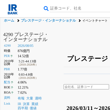
ホーム
プレステージ・インターナショナル
イベントチャート
4290 プレステージ・
インターナショナル
4290
2026/08/05
時価
876億円
PER
14.52倍
予
プレステージ
2010年
5.21-44.13倍
以降
（2010-2026年）
PBR
1.77倍
2010年
0.83-4.8倍
β版IRBANKでは、
8月
以降
（2010-2026年）
配当
4.06%
予
無料
ROE
12.21%
予
登録すると永久30%
ROA
7.02%
予
資料
有報
大量
適時
Link
IR
決算
業績
2026/03/11～2026
四半期
価値