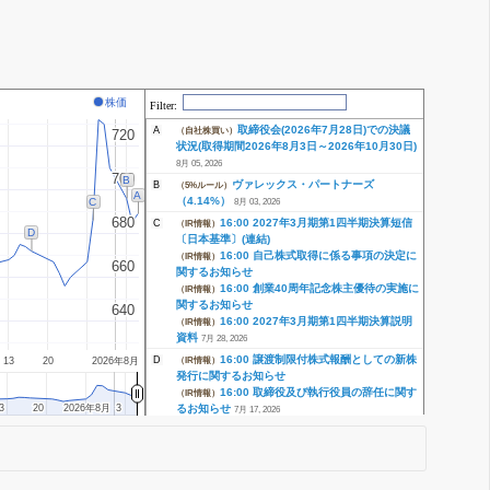
株価
Filter:
取締役会(2026年7月28日)での決議
A
（自社株買い）
720
720
状況(取得期間2026年8月3日～2026年10月30日)
8月 05, 2026
700
700
B
ヴァレックス・パートナーズ
B
（5%ルール）
A
（4.14%）
C
8月 03, 2026
680
680
16:00 2027年3月期第1四半期決算短信
C
（IR情報）
D
〔日本基準〕(連結)
16:00 自己株式取得に係る事項の決定に
（IR情報）
660
660
関するお知らせ
16:00 創業40周年記念株主優待の実施に
（IR情報）
関するお知らせ
640
640
16:00 2027年3月期第1四半期決算説明
（IR情報）
資料
7月 28, 2026
16:00 譲渡制限付株式報酬としての新株
D
（IR情報）
13
20
2026年8月
発行に関するお知らせ
16:00 取締役及び執行役員の辞任に関す
（IR情報）
3
3
20
20
2026年8月
2026年8月
3
3
るお知らせ
7月 17, 2026
16:00 株式会社プレステージ・インター
E
（IR情報）
ナショナル、創業40周年を記念するロゴおよび特
設コンテンツを公開
6月 25, 2026
エフアイエーエムエルエルシー(FIAM
F
（5%ルール）