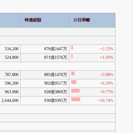
LLC)（3.31%）
エフエムアールインベストメント
マネジメントユーケ…（0.85%）
フィデリティマ
ネジメントアンドリサーチカンパニー…
（5.39%）
フィデリティマネジメントトラストカ
時価総額
25日乖離
ンパニー(Fid…（0.32%）
6月 22, 2026
16:00 執行役員の人事異動に関するお知
G
（IR情報）
らせ
6月 19, 2026
エフアイエーエムエルエルシー(FIAM
H
（5%ルール）
)
LLC)（2.22%）
エフエムアールインベストメント
マネジメントユーケ…（0.47%）
フィデリティマ
534,200
876億2447万
+2.23%
ネジメントアンドリサーチカンパニー…
（4.86%）
フィデリティマネジメントトラストカ
524,800
871億1576万
+1.93%
ンパニー(Fid…（0.27%）
6月 08, 2026
Barclays Capital Securities Ltd
0
I
（空売り報告）
株（0%）
-0.92%
義務消失
5月 29, 2026
787,800
885億1470万
+3.88%
Barclays Capital Securities Ltd
J
（空売り報告）
1,178,528株（0.92%）
+0.03%
5月 28, 2026
596,200
902億9517万
+6.29%
Barclays Capital Securities Ltd
K
（空売り報告）
1,133,628株（0.89%）
-0.08%
963,900
928億3869万
5月 27, 2026
+9.77%
Barclays Capital Securities Ltd
L
（空売り報告）
2,644,600
930億9305万
+10.74%
1,239,828株（0.97%）
+0.08%
5月 26, 2026
Barclays Capital Securities Ltd
M
（空売り報告）
1,134,928株（0.89%）
+0.18%
5月 22, 2026
16:00 役員の人事異動に関するお知らせ
N
（IR情報）
5月 21, 2026
Barclays Capital Securities Ltd
O
（空売り報告）
907,928株（0.71%）
-0.1%
5月 20, 2026