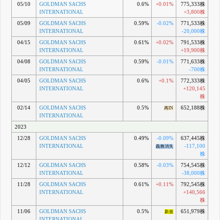
05/10
GOLDMAN SACHS
0.6%
+0.01%
775,333株
INTERNATIONAL
+3,800株
05/09
GOLDMAN SACHS
0.59%
-0.02%
771,533株
INTERNATIONAL
-20,000株
04/15
GOLDMAN SACHS
0.61%
+0.02%
791,533株
INTERNATIONAL
+19,900株
04/08
GOLDMAN SACHS
0.59%
-0.01%
771,633株
INTERNATIONAL
-700株
04/05
GOLDMAN SACHS
0.6%
+0.1%
772,333株
INTERNATIONAL
+120,145
株
02/14
GOLDMAN SACHS
0.5%
652,188株
再IN
INTERNATIONAL
2023
12/28
GOLDMAN SACHS
0.49%
-0.09%
637,445株
INTERNATIONAL
-117,100
義務消失
株
12/12
GOLDMAN SACHS
0.58%
-0.03%
754,545株
INTERNATIONAL
-38,000株
11/28
GOLDMAN SACHS
0.61%
+0.11%
792,545株
INTERNATIONAL
+140,566
株
11/06
GOLDMAN SACHS
0.5%
651,979株
新規
INTERNATIONAL