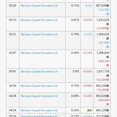
05/20
Barclays Capital Securities Ltd
0.71%
-0.1%
907,928株
-125,700
株
05/13
Barclays Capital Securities Ltd
0.81%
+0.02%
1,033,628
株
+23,800株
05/11
Barclays Capital Securities Ltd
0.79%
-0.15%
1,009,828
株
-197,000
株
05/07
Barclays Capital Securities Ltd
0.94%
+0.14%
1,206,828
株
+189,100
株
05/01
Barclays Capital Securities Ltd
0.8%
+0.05%
1,017,728
株
+55,500株
04/30
Barclays Capital Securities Ltd
0.75%
+0.06%
962,228株
+78,400株
04/28
Barclays Capital Securities Ltd
0.69%
+0.16%
883,828株
+200,600
株
04/24
Barclays Capital Securities Ltd
0.53%
683,228株
再IN
02/24
Barclays Capital Securities Ltd
0.25%
-0.25%
322,928株