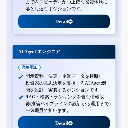
までをスピーディかつ正確な投資体験に
落とし込むポジションです。
Detail
AI Agent エンジニア
業務委託
開示資料・決算・企業データを横断し、
投資家の意思決定を支援するAI Agent機
能を設計・実装するポジションです。
RAG・検索・ランキングを含む情報取
得/推論パイプラインの設計から運用まで
一気通貫で担います。
Detail