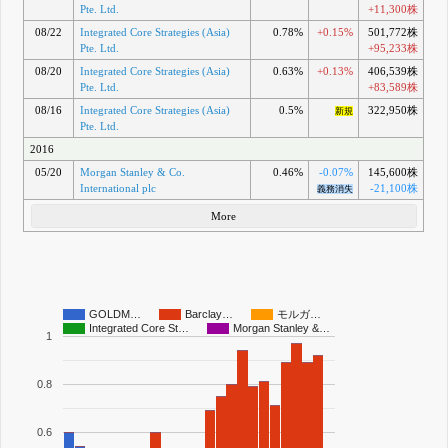
Pte. Ltd.
+11,300株
08/22
Integrated Core Strategies (Asia)
0.78%
+0.15%
501,772株
Pte. Ltd.
+95,233株
08/20
Integrated Core Strategies (Asia)
0.63%
+0.13%
406,539株
Pte. Ltd.
+83,589株
08/16
Integrated Core Strategies (Asia)
0.5%
322,950株
新規
Pte. Ltd.
2016
05/20
Morgan Stanley & Co.
0.46%
-0.07%
145,600株
International plc
-21,100株
義務消失
More
GOLDM…
Barclay…
モルガ…
Integrated Core St…
Morgan Stanley &…
1
0.8
0.6