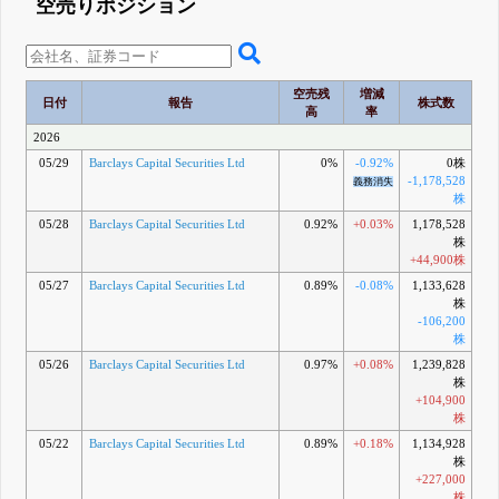
空売りポジション
空売残
増減
日付
報告
株式数
高
率
2026
05/29
Barclays Capital Securities Ltd
0%
-0.92%
0株
-1,178,528
義務消失
株
05/28
Barclays Capital Securities Ltd
0.92%
+0.03%
1,178,528
株
+44,900株
05/27
Barclays Capital Securities Ltd
0.89%
-0.08%
1,133,628
株
-106,200
株
05/26
Barclays Capital Securities Ltd
0.97%
+0.08%
1,239,828
株
+104,900
株
05/22
Barclays Capital Securities Ltd
0.89%
+0.18%
1,134,928
株
+227,000
株