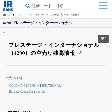
ホーム
プレステージ・インターナショナル
空売り残高情報
4290 プレステージ・インターナショナル
0
プレステージ・インターナショナル
（4290）の空売り残高情報
β版IRBANKでは、
8月24日まで完全無料
空売り・信用需給
がさらに詳しく
見られる
無料でβ版をはじめる
空売り機関
登録すると永久30%OFFと米株版の先行利用も付きます
GOLDMAN SACHS INTERNATIONAL
Barclays Capital Securities Ltd