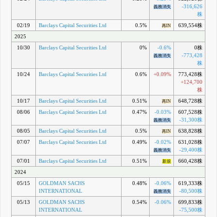
-316,626
義務消失
株
02/19
Barclays Capital Securities Ltd
0.5%
639,554株
再IN
2025
10/30
Barclays Capital Securities Ltd
0%
-0.6%
0株
-773,428
義務消失
株
10/24
Barclays Capital Securities Ltd
0.6%
+0.09%
773,428株
+124,700
株
10/17
Barclays Capital Securities Ltd
0.51%
648,728株
再IN
08/06
Barclays Capital Securities Ltd
0.47%
-0.03%
607,528株
-31,300株
義務消失
08/05
Barclays Capital Securities Ltd
0.5%
638,828株
再IN
07/07
Barclays Capital Securities Ltd
0.49%
-0.02%
631,028株
-29,400株
義務消失
07/01
Barclays Capital Securities Ltd
0.51%
660,428株
新規
2024
05/15
GOLDMAN SACHS
0.48%
-0.06%
619,333株
INTERNATIONAL
-80,500株
義務消失
05/13
GOLDMAN SACHS
0.54%
-0.06%
699,833株
INTERNATIONAL
-75,500株