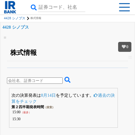
4428 シノプス
株式情報
4428 シノプス
0
株式情報
β版IRBANKでは、
8月24日まで完全無料
四半期業績・決算の進捗
がさらに
詳しく見られる
無料でβ版をはじめる
登録すると永久30%OFFと米株版の先行利用も付きます
次の決算発表は
8月14日
を予定しています。
過去の決
算をチェック
第２四半期発表時間
（目安）
15:00
（最多）
15:30