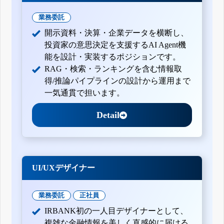
業務委託
開示資料・決算・企業データを横断し、
投資家の意思決定を支援するAI Agent機
能を設計・実装するポジションです。
RAG・検索・ランキングを含む情報取
得/推論パイプラインの設計から運用まで
一気通貫で担います。
Detail
UI/UXデザイナー
業務委託
正社員
IRBANK初の一人目デザイナーとして、
複雑な金融情報を美しく直感的に届ける