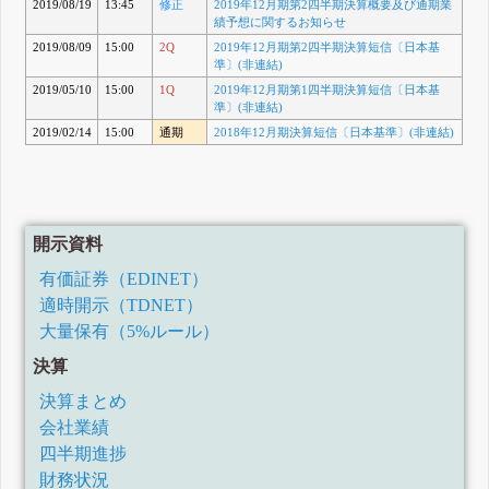
2019/08/19
13:45
修正
2019年12月期第2四半期決算概要及び通期業
績予想に関するお知らせ
2019/08/09
15:00
2Q
2019年12月期第2四半期決算短信〔日本基
準〕(非連結)
2019/05/10
15:00
1Q
2019年12月期第1四半期決算短信〔日本基
準〕(非連結)
2019/02/14
15:00
通期
2018年12月期決算短信〔日本基準〕(非連結)
開示資料
有価証券（EDINET）
適時開示（TDNET）
大量保有（5%ルール）
決算
決算まとめ
会社業績
四半期進捗
財務状況