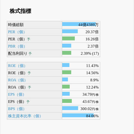
株式指標
時価総額
44億4389万
PER（個）
20.37倍
PER（個）
16.26倍
予
PBR（個）
2.37倍
配当利回り
2.39% (17)
予
ROE（個）
11.43%
ROE（個）
14.56%
予
ROA（個）
8.9%
ROA（個）
12.24%
予
EPS（個）
34.79
円/株
EPS（個）
43.67
予
円/株
BPS（個）
300.02
円/株
株主資本比率（個）
84.06%