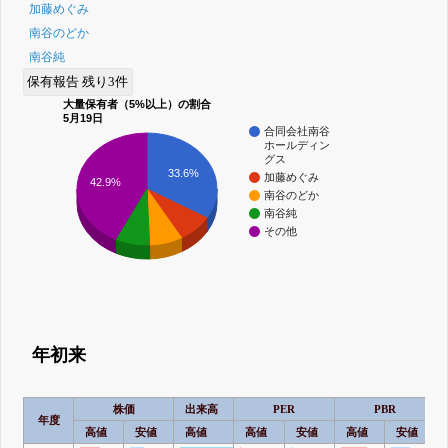
加藤めぐみ
南谷のどか
南谷純
保有報告 残り3件
大量保有者（5%以上）の割合
5月19日
合同会社南谷
ホールディン
グス
33.6%
加藤めぐみ
42.9%
南谷のどか
南谷純
その他
年初来
株価
出来高
PER
PBR
年度
高値
安値
高値
高値
安値
高値
安値