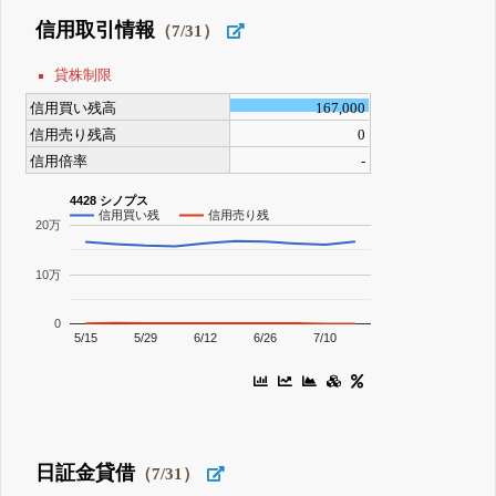
信用取引情報
（7/31）
貸株制限
信用買い残高
167,000
信用売り残高
0
信用倍率
-
4428 シノプス
信用買い残
信用売り残
20万
10万
0
5/15
5/29
6/12
6/26
7/10
日証金貸借
（7/31）