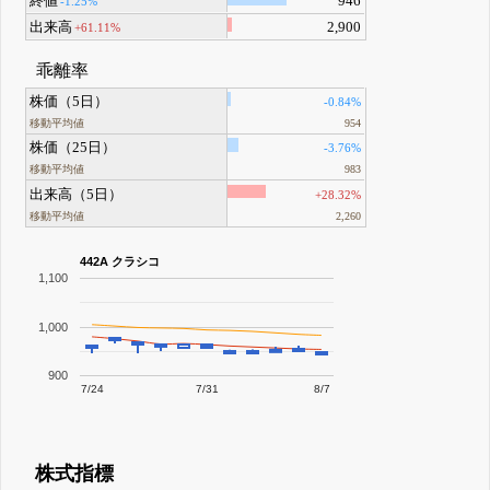
終値
946
-1.25%
出来高
2,900
+61.11%
乖離率
株価（5日）
-0.84%
移動平均値
954
株価（25日）
-3.76%
移動平均値
983
出来高（5日）
+28.32%
移動平均値
2,260
442A クラシコ
1,100
1,000
900
7/24
7/31
8/7
株式指標