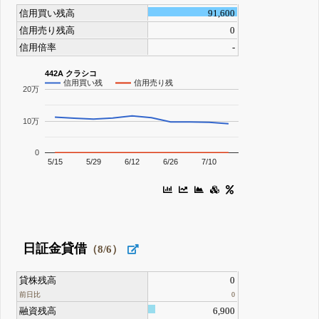
信用買い残高
91,600
信用売り残高
0
信用倍率
-
442A クラシコ
信用買い残
信用売り残
20万
10万
0
5/15
5/29
6/12
6/26
7/10
日証金貸借
（8/6）
貸株残高
0
前日比
0
融資残高
6,900