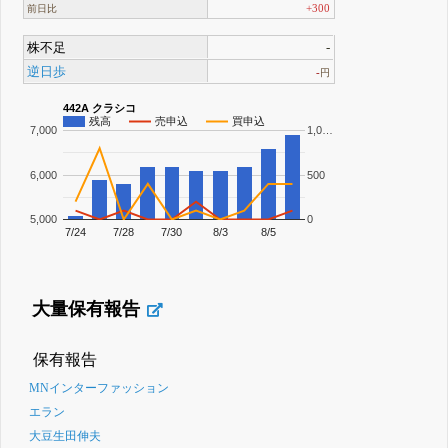
+300
前日比
株不足
-
逆日歩
-
円
442A クラシコ
残高
売申込
買申込
7,000
1,0…
6,000
500
5,000
0
7/24
7/28
7/30
8/3
8/5
大量保有報告
保有報告
MNインターファッション
エラン
大豆生田伸夫