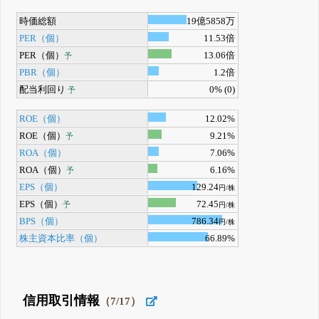
時価総額
19億5858万
PER（個）
11.53倍
PER（個）
13.06倍
予
PBR（個）
1.2倍
配当利回り
0% (0)
予
ROE（個）
12.02%
ROE（個）
9.21%
予
ROA（個）
7.06%
ROA（個）
6.16%
予
EPS（個）
129.24
円/株
EPS（個）
72.45
予
円/株
BPS（個）
786.34
円/株
株主資本比率（個）
66.89%
信用取引情報
（7/17）