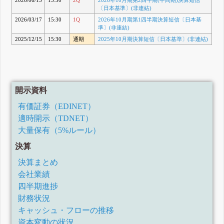
〔日本基準〕(非連結)
2026/03/17
15:30
1Q
2026年10月期第1四半期決算短信〔日本基
準〕(非連結)
2025/12/15
15:30
通期
2025年10月期決算短信〔日本基準〕(非連結)
開示資料
有価証券（EDINET）
適時開示（TDNET）
大量保有（5%ルール）
決算
決算まとめ
会社業績
四半期進捗
財務状況
キャッシュ・フローの推移
資本変動の状況