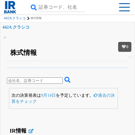
442A クラシコ
株式情報
442A クラシコ
0
株式情報
β版IRBANKでは、
8月24日まで完全無料
四半期業績・決算の進捗
がさらに
詳しく見られる
無料でβ版をはじめる
登録すると永久30%OFFと米株版の先行利用も付きます
次の決算発表は
9月14日
を予定しています。
過去の決
算をチェック
IR情報