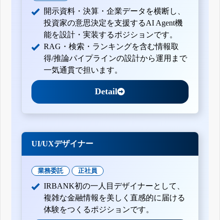
開示資料・決算・企業データを横断し、
投資家の意思決定を支援するAI Agent機
能を設計・実装するポジションです。
RAG・検索・ランキングを含む情報取
得/推論パイプラインの設計から運用まで
一気通貫で担います。
Detail
UI/UXデザイナー
業務委託
正社員
IRBANK初の一人目デザイナーとして、
複雑な金融情報を美しく直感的に届ける
体験をつくるポジションです。