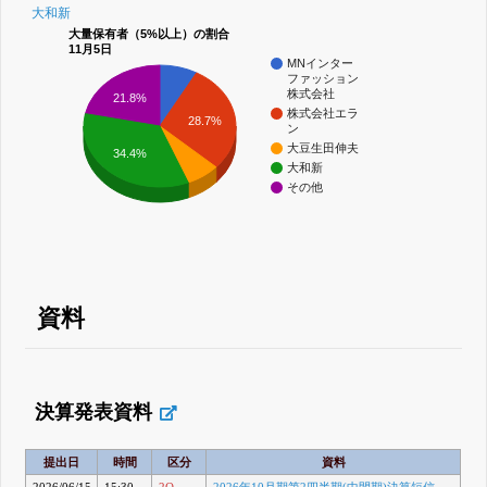
大和新
大量保有者（5%以上）の割合
11月5日
MNインター
ファッション
株式会社
21.8%
株式会社エラ
28.7%
ン
大豆生田伸夫
34.4%
大和新
その他
資料
決算発表資料
提出日
時間
区分
資料
2026/06/15
15:30
2Q
2026年10月期第2四半期(中間期)決算短信