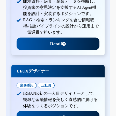
開示資料・決算・企業データを横断し、
投資家の意思決定を支援するAI Agent機
能を設計・実装するポジションです。
RAG・検索・ランキングを含む情報取
得/推論パイプラインの設計から運用まで
一気通貫で担います。
Detail
UI/UXデザイナー
業務委託
正社員
IRBANK初の一人目デザイナーとして、
複雑な金融情報を美しく直感的に届ける
体験をつくるポジションです。