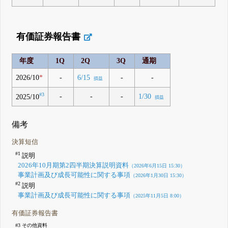
有価証券報告書
年度
1Q
2Q
3Q
通期
2026/10
*
-
-
-
6/15
損益
#3
-
-
-
1/30
2025/10
損益
備考
決算短信
#1
説明
2026年10月期第2四半期決算説明資料
（2026年6月15日 15:30）
事業計画及び成長可能性に関する事項
（2026年1月30日 15:30）
#2
説明
事業計画及び成長可能性に関する事項
（2025年11月5日 8:00）
有価証券報告書
#3 その他資料