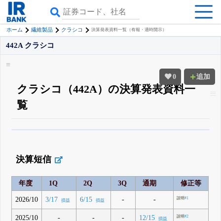
ホーム
繊維製品
クラシコ
決算発表資料一覧（有報・適時開示）
442A クラシコ
0
追加
クラシコ（442A）の決算発表資料一
覧
β版IRBANKでは、
8月24日まで完全無料
四半期業績・決算の進捗
がさらに
詳しく見られる
無料でβ版をはじめる
決算短信
登録すると永久30%OFFと米株版の先行利用も付きます
年度
1Q
2Q
3Q
通期
修正等
2026/10
-
-
3/17
6/15
説明
#1
損益
損益
2025/10
-
-
-
12/15
説明
#2
損益