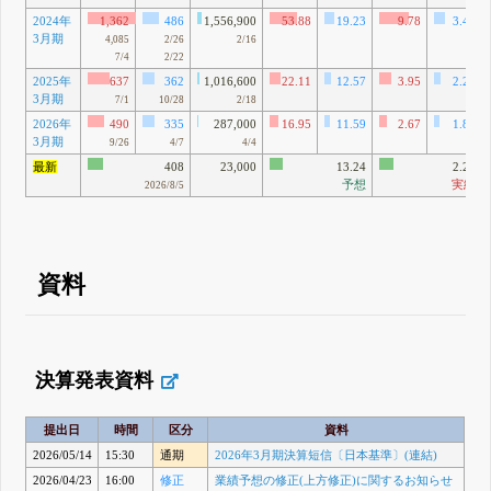
2024年
1,362
486
1,556,900
53.88
19.23
9.78
3.49
3月期
4,085
2/26
2/16
7/4
2/22
2025年
637
362
1,016,600
22.11
12.57
3.95
2.24
3月期
7/1
10/28
2/18
2026年
490
335
287,000
16.95
11.59
2.67
1.83
3月期
9/26
4/7
4/4
最新
408
23,000
13.24
2.23
予想
実績
2026/8/5
資料
決算発表資料
提出日
時間
区分
資料
2026/05/14
15:30
通期
2026年3月期決算短信〔日本基準〕(連結)
2026/04/23
16:00
修正
業績予想の修正(上方修正)に関するお知らせ