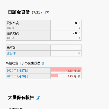
日証金貸借
（7/31）
貸株残高
800
前日比
0
融資残高
9,800
前日比
0
株不足
-
逆日歩
-
円
高額な逆日歩の発生履歴
2026年3月27日
0.65
円/1日
2025年9月26日
0.15
円/1日
大量保有報告