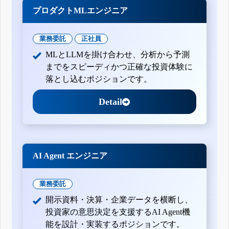
プロダクトMLエンジニア
業務委託
正社員
MLとLLMを掛け合わせ、分析から予測
までをスピーディかつ正確な投資体験に
落とし込むポジションです。
Detail
AI Agent エンジニア
業務委託
開示資料・決算・企業データを横断し、
投資家の意思決定を支援するAI Agent機
能を設計・実装するポジションです。