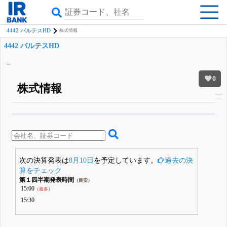
4442 バルテスHD
株式情報
4442 バルテスHD
0
株式情報
β版IRBANKでは、
8月24日まで完全無料
四半期業績・決算の進捗
がさらに
詳しく見られる
無料でβ版をはじめる
登録すると永久30%OFFと米株版の先行利用も付きます
次の決算発表は
8月10日
を予定しています。
過去の決
算をチェック
第１四半期発表時間
（目安）
15:00
（最多）
15:30