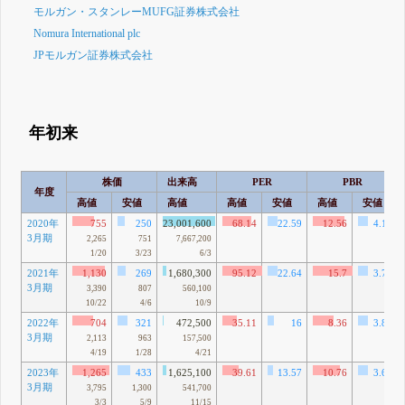
モルガン・スタンレーMUFG証券株式会社
Nomura International plc
JPモルガン証券株式会社
年初来
株価
出来高
PER
PBR
年度
高値
安値
高値
高値
安値
高値
安値
2020年
755
250
23,001,600
68.14
22.59
12.56
4.17
3月期
2,265
751
7,667,200
1/20
3/23
6/3
2021年
1,130
269
1,680,300
95.12
22.64
15.7
3.74
3月期
3,390
807
560,100
10/22
4/6
10/9
2022年
704
321
472,500
35.11
16
8.36
3.81
3月期
2,113
963
157,500
4/19
1/28
4/21
2023年
1,265
433
1,625,100
39.61
13.57
10.76
3.69
3月期
3,795
1,300
541,700
3/3
5/9
11/15