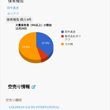
保有報告
田中真史
ポリアフ
保有報告 残り4件
大量保有者（5%以上）の割合
12月24日
田中真史
株式会社ポリ
アフ
37.6%
その他
54.5%
空売り情報
空売り機関
GOLDMAN SACHS INTERNATIONAL