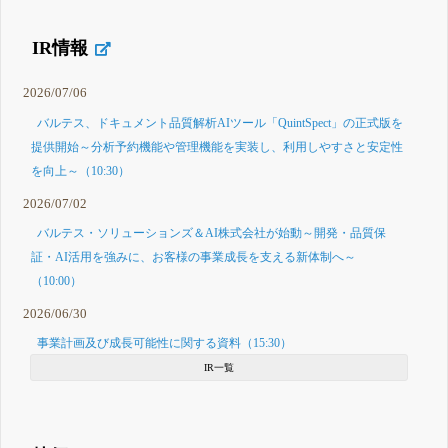
IR情報
2026/07/06
バルテス、ドキュメント品質解析AIツール「QuintSpect」の正式版を
提供開始～分析予約機能や管理機能を実装し、利用しやすさと安定性
を向上～（10:30）
2026/07/02
バルテス・ソリューションズ＆AI株式会社が始動～開発・品質保
証・AI活用を強みに、お客様の事業成長を支える新体制へ～
（10:00）
2026/06/30
事業計画及び成長可能性に関する資料（15:30）
IR一覧