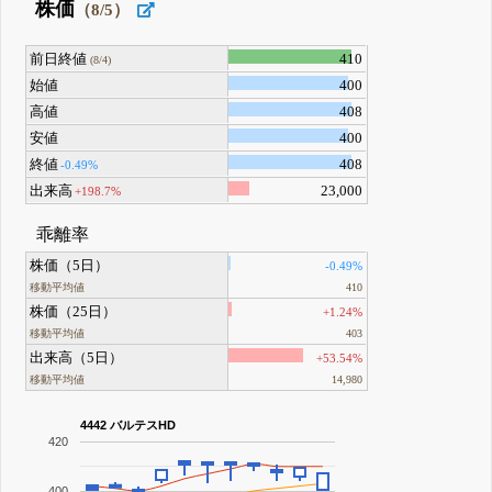
株価
（8/5）
前日終値
410
(8/4)
始値
400
高値
408
安値
400
終値
408
-0.49%
出来高
23,000
+198.7%
乖離率
株価（5日）
-0.49%
移動平均値
410
株価（25日）
+1.24%
移動平均値
403
出来高（5日）
+53.54%
移動平均値
14,980
4442 バルテスHD
420
400