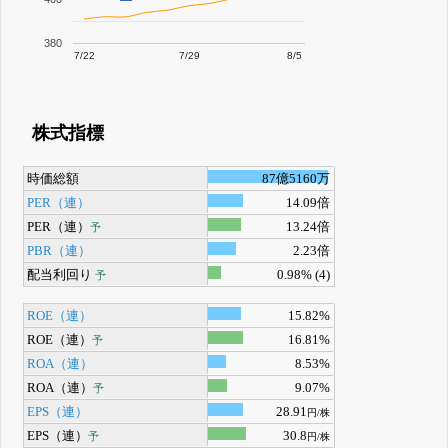
380
7/22
7/29
8/5
株式指標
時価総額
87億5160万
PER（連）
14.09倍
PER（連）
13.24倍
予
PBR（連）
2.23倍
配当利回り
0.98% (4)
予
ROE（連）
15.82%
ROE（連）
16.81%
予
ROA（連）
8.53%
ROA（連）
9.07%
予
EPS（連）
28.91
円/株
EPS（連）
30.8
予
円/株