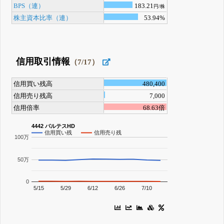
BPS（連）
183.21
円/株
株主資本比率（連）
53.94%
信用取引情報
（7/17）
信用買い残高
480,400
信用売り残高
7,000
信用倍率
68.63倍
4442 バルテスHD
信用買い残
信用売り残
100万
50万
0
5/15
5/29
6/12
6/26
7/10