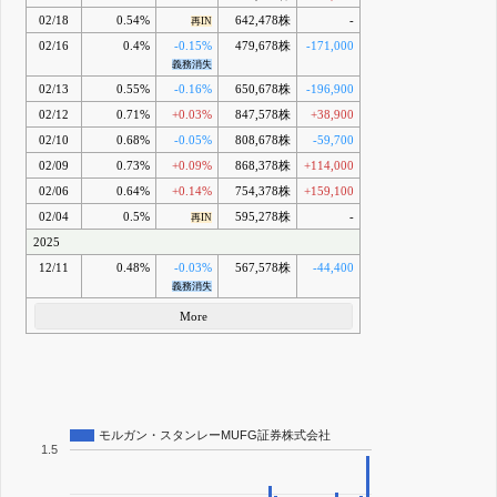
02/18
0.54%
642,478株
-
再IN
02/16
0.4%
-0.15%
479,678株
-171,000
義務消失
02/13
0.55%
-0.16%
650,678株
-196,900
02/12
0.71%
+0.03%
847,578株
+38,900
02/10
0.68%
-0.05%
808,678株
-59,700
02/09
0.73%
+0.09%
868,378株
+114,000
02/06
0.64%
+0.14%
754,378株
+159,100
02/04
0.5%
595,278株
-
再IN
2025
12/11
0.48%
-0.03%
567,578株
-44,400
義務消失
More
モルガン・スタンレーMUFG証券株式会社
1.5