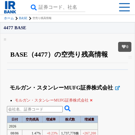
BASE
ホーム
空売り残高情報
4477 BASE
0
BASE（4477）の空売り残高情報
β版IRBANKでは、
8月24日まで完全無料
空売り・信用需給
がさらに詳しく
見られる
無料でβ版をはじめる
モルガン・スタンレーMUFG証券株式会社
登録すると永久30%OFFと米株版の先行利用も付きます
モルガン・スタンレーMUFG証券株式会社
日付
空売残高
増減率
株式数
増減量
2026
08/06
1.47%
+0.23%
1,737,778株
+267,200