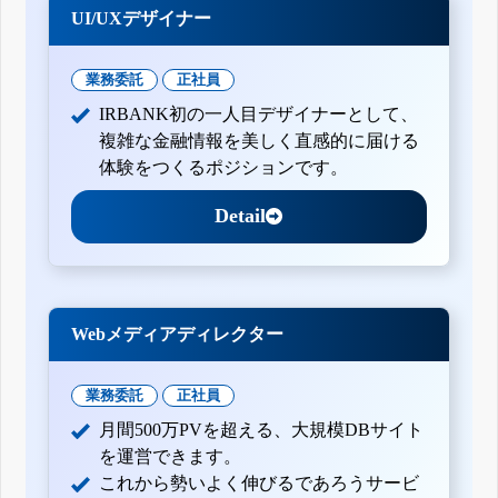
UI/UXデザイナー
業務委託
正社員
IRBANK初の一人目デザイナーとして、
複雑な金融情報を美しく直感的に届ける
体験をつくるポジションです。
Detail
Webメディアディレクター
業務委託
正社員
月間500万PVを超える、大規模DBサイト
を運営できます。
これから勢いよく伸びるであろうサービ